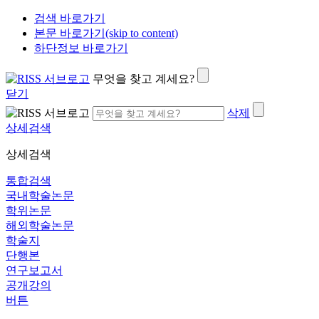
검색 바로가기
본문 바로가기(skip to content)
하단정보 바로가기
무엇을 찾고 계세요?
닫기
삭제
상세검색
상세검색
통합검색
국내학술논문
학위논문
해외학술논문
학술지
단행본
연구보고서
공개강의
버튼