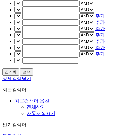
추가
추가
추가
추가
추가
추가
추가
상세검색닫기
최근검색어
최근검색어 옵션
전체삭제
자동저장끄기
인기검색어