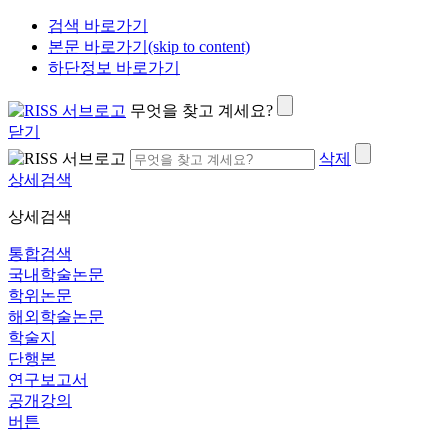
검색 바로가기
본문 바로가기(skip to content)
하단정보 바로가기
무엇을 찾고 계세요?
닫기
삭제
상세검색
상세검색
통합검색
국내학술논문
학위논문
해외학술논문
학술지
단행본
연구보고서
공개강의
버튼