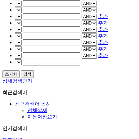
추가
추가
추가
추가
추가
추가
추가
상세검색닫기
최근검색어
최근검색어 옵션
전체삭제
자동저장끄기
인기검색어