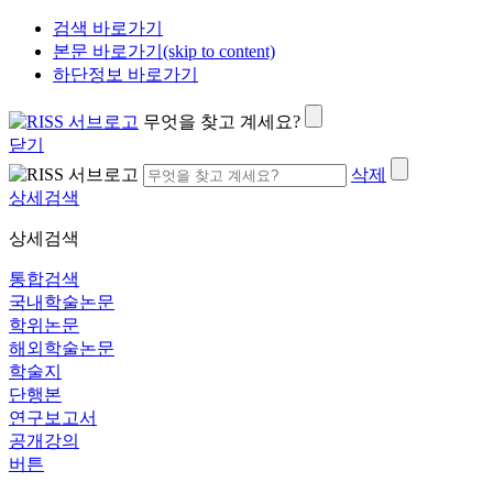
검색 바로가기
본문 바로가기(skip to content)
하단정보 바로가기
무엇을 찾고 계세요?
닫기
삭제
상세검색
상세검색
통합검색
국내학술논문
학위논문
해외학술논문
학술지
단행본
연구보고서
공개강의
버튼