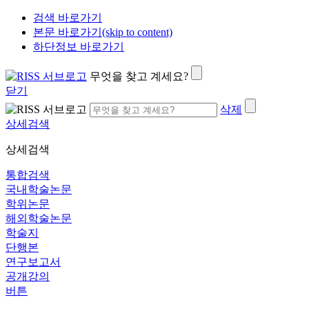
검색 바로가기
본문 바로가기(skip to content)
하단정보 바로가기
무엇을 찾고 계세요?
닫기
삭제
상세검색
상세검색
통합검색
국내학술논문
학위논문
해외학술논문
학술지
단행본
연구보고서
공개강의
버튼