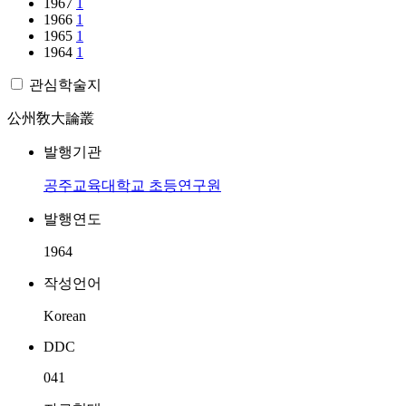
1967
1
1966
1
1965
1
1964
1
관심학술지
公州敎大論叢
발행기관
공주교육대학교 초등연구원
발행연도
1964
작성언어
Korean
DDC
041