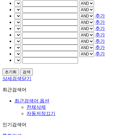
추가
추가
추가
추가
추가
추가
추가
상세검색닫기
최근검색어
최근검색어 옵션
전체삭제
자동저장끄기
인기검색어