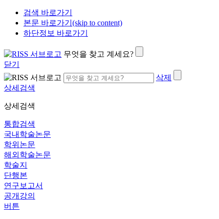
검색 바로가기
본문 바로가기(skip to content)
하단정보 바로가기
무엇을 찾고 계세요?
닫기
삭제
상세검색
상세검색
통합검색
국내학술논문
학위논문
해외학술논문
학술지
단행본
연구보고서
공개강의
버튼