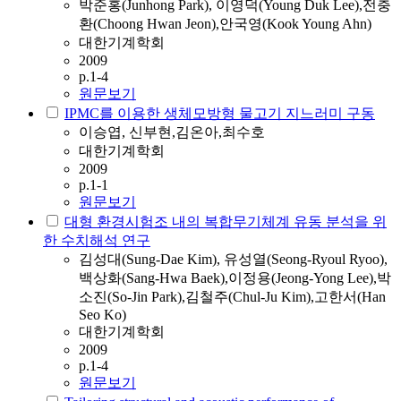
박준홍(Junhong Park), 이영덕(Young Duk Lee),전충
환(Choong Hwan Jeon),안국영(Kook Young Ahn)
대한기계학회
2009
p.1-4
원문보기
IPMC를 이용한 생체모방형 물고기 지느러미 구동
이승엽, 신부현,김온아,최수호
대한기계학회
2009
p.1-1
원문보기
대형 환경시험조 내의 복합무기체계 유동 분석을 위
한 수치해석 연구
김성대(Sung-Dae Kim), 유성열(Seong-Ryoul Ryoo),
백상화(Sang-Hwa Baek),이정용(Jeong-Yong Lee),박
소진(So-Jin Park),김철주(Chul-Ju Kim),고한서(Han
Seo Ko)
대한기계학회
2009
p.1-4
원문보기