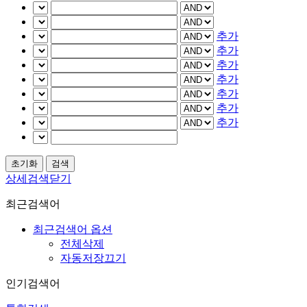
추가
추가
추가
추가
추가
추가
추가
상세검색닫기
최근검색어
최근검색어 옵션
전체삭제
자동저장끄기
인기검색어