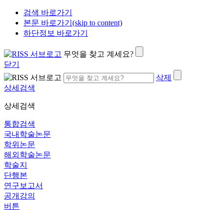
검색 바로가기
본문 바로가기(skip to content)
하단정보 바로가기
무엇을 찾고 계세요?
닫기
삭제
상세검색
상세검색
통합검색
국내학술논문
학위논문
해외학술논문
학술지
단행본
연구보고서
공개강의
버튼