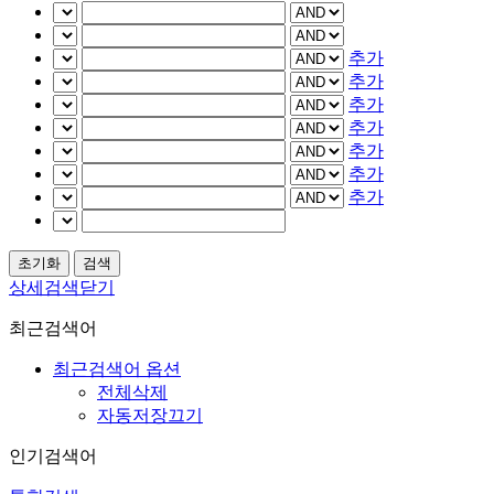
추가
추가
추가
추가
추가
추가
추가
상세검색닫기
최근검색어
최근검색어 옵션
전체삭제
자동저장끄기
인기검색어