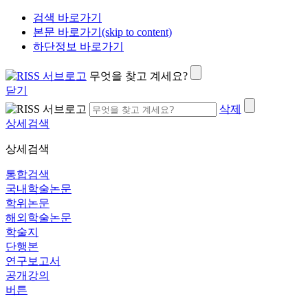
검색 바로가기
본문 바로가기(skip to content)
하단정보 바로가기
무엇을 찾고 계세요?
닫기
삭제
상세검색
상세검색
통합검색
국내학술논문
학위논문
해외학술논문
학술지
단행본
연구보고서
공개강의
버튼