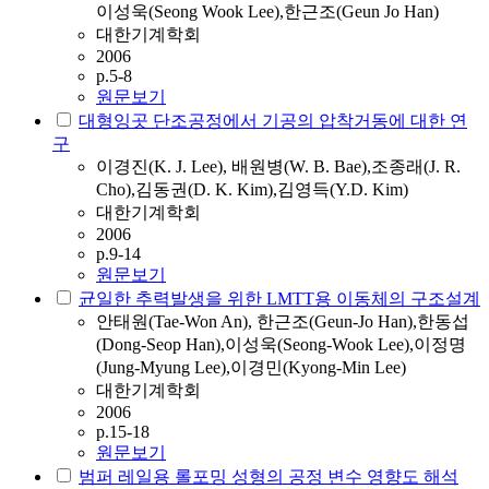
이성욱(Seong Wook Lee),한근조(Geun Jo Han)
대한기계학회
2006
p.5-8
원문보기
대형잉곳 단조공정에서 기공의 압착거동에 대한 연
구
이경진(K. J. Lee), 배원병(W. B. Bae),조종래(J. R.
Cho),김동권(D. K. Kim),김영득(Y.D. Kim)
대한기계학회
2006
p.9-14
원문보기
균일한 추력발생을 위한 LMTT용 이동체의 구조설계
안태원(Tae-Won An), 한근조(Geun-Jo Han),한동섭
(Dong-Seop Han),이성욱(Seong-Wook Lee),이정명
(Jung-Myung Lee),이경민(Kyong-Min Lee)
대한기계학회
2006
p.15-18
원문보기
범퍼 레일용 롤포밍 성형의 공정 변수 영향도 해석