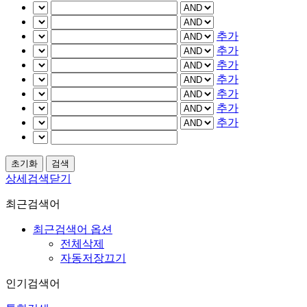
추가
추가
추가
추가
추가
추가
추가
상세검색닫기
최근검색어
최근검색어 옵션
전체삭제
자동저장끄기
인기검색어