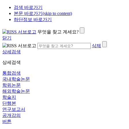
검색 바로가기
본문 바로가기(skip to content)
하단정보 바로가기
무엇을 찾고 계세요?
닫기
삭제
상세검색
상세검색
통합검색
국내학술논문
학위논문
해외학술논문
학술지
단행본
연구보고서
공개강의
버튼