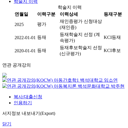
학술지 이력
학술지 이력
연월일
이력구분
이력상세
등재구분
재인증평가 신청대상
평가
2025
(재인증)
등재학술지 선정 (계
등재
KCI등재
2022-01-01
속평가)
등재후보학술지 선정
등재
KCI후보
2020-01-01
(신규평가)
연관 공개강의
아동간호학1
백석대학교
임소연
아동복지론
백석문화대학교
박주현
복사/대출신청
인용하기
서지정보 내보내기(Export)
닫기