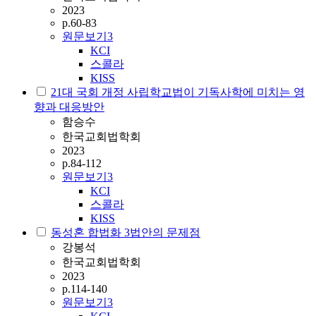
2023
p.60-83
원문보기
3
KCI
스콜라
KISS
21대 국회 개정 사립학교법이 기독사학에 미치는 영
향과 대응방안
함승수
한국교회법학회
2023
p.84-112
원문보기
3
KCI
스콜라
KISS
동성혼 합법화 3법안의 문제점
강봉석
한국교회법학회
2023
p.114-140
원문보기
3