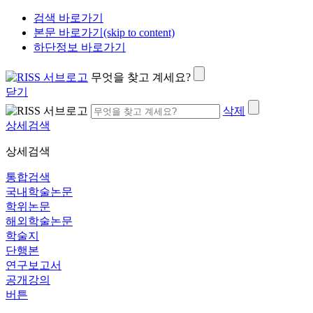
검색 바로가기
본문 바로가기(skip to content)
하단정보 바로가기
무엇을 찾고 계세요?
닫기
삭제
상세검색
상세검색
통합검색
국내학술논문
학위논문
해외학술논문
학술지
단행본
연구보고서
공개강의
버튼