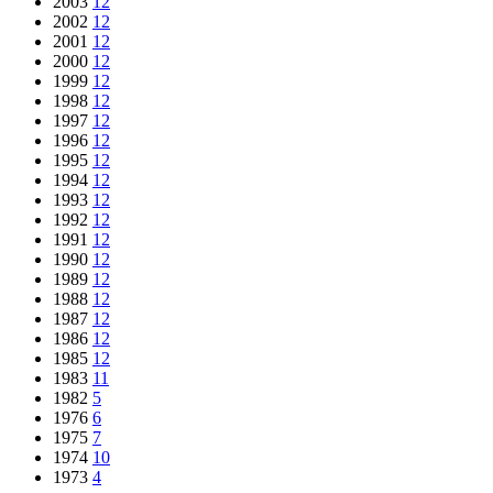
2003
12
2002
12
2001
12
2000
12
1999
12
1998
12
1997
12
1996
12
1995
12
1994
12
1993
12
1992
12
1991
12
1990
12
1989
12
1988
12
1987
12
1986
12
1985
12
1983
11
1982
5
1976
6
1975
7
1974
10
1973
4