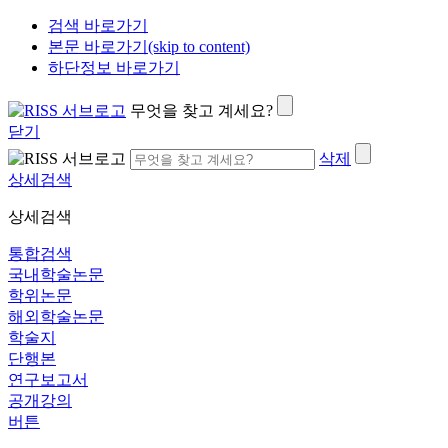
검색 바로가기
본문 바로가기(skip to content)
하단정보 바로가기
무엇을 찾고 계세요?
닫기
삭제
상세검색
상세검색
통합검색
국내학술논문
학위논문
해외학술논문
학술지
단행본
연구보고서
공개강의
버튼