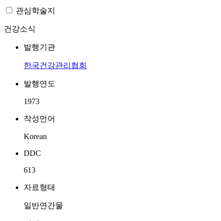
관심학술지
건강소식
발행기관
한국건강관리협회
발행연도
1973
작성언어
Korean
DDC
613
자료형태
일반연간물