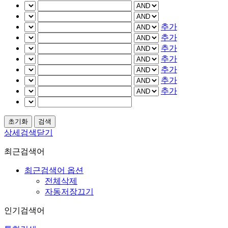
추가
추가
추가
추가
추가
추가
추가
상세검색닫기
최근검색어
최근검색어 옵션
전체삭제
자동저장끄기
인기검색어