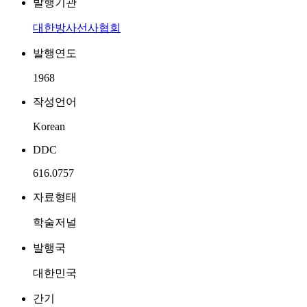
발행기관
대한방사선사협회
발행연도
1968
작성언어
Korean
DDC
616.0757
자료형태
학술저널
발행국
대한민국
간기