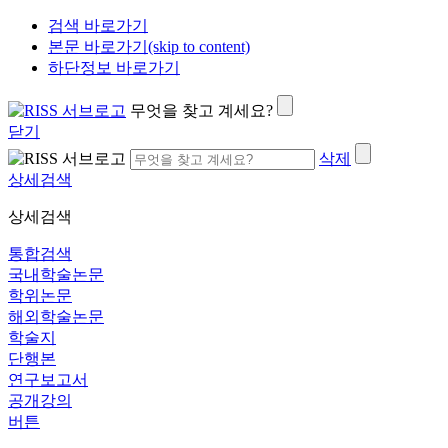
검색 바로가기
본문 바로가기(skip to content)
하단정보 바로가기
무엇을 찾고 계세요?
닫기
삭제
상세검색
상세검색
통합검색
국내학술논문
학위논문
해외학술논문
학술지
단행본
연구보고서
공개강의
버튼