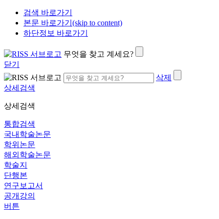
검색 바로가기
본문 바로가기(skip to content)
하단정보 바로가기
무엇을 찾고 계세요?
닫기
삭제
상세검색
상세검색
통합검색
국내학술논문
학위논문
해외학술논문
학술지
단행본
연구보고서
공개강의
버튼