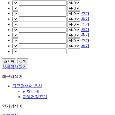
추가
추가
추가
추가
추가
추가
추가
상세검색닫기
최근검색어
최근검색어 옵션
전체삭제
자동저장끄기
인기검색어