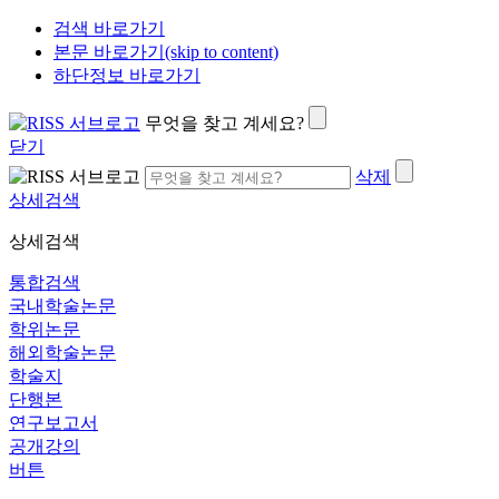
검색 바로가기
본문 바로가기(skip to content)
하단정보 바로가기
무엇을 찾고 계세요?
닫기
삭제
상세검색
상세검색
통합검색
국내학술논문
학위논문
해외학술논문
학술지
단행본
연구보고서
공개강의
버튼