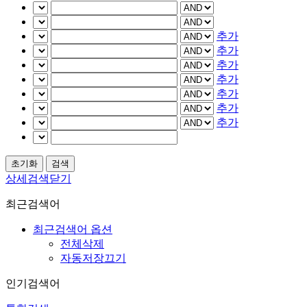
추가
추가
추가
추가
추가
추가
추가
상세검색닫기
최근검색어
최근검색어 옵션
전체삭제
자동저장끄기
인기검색어