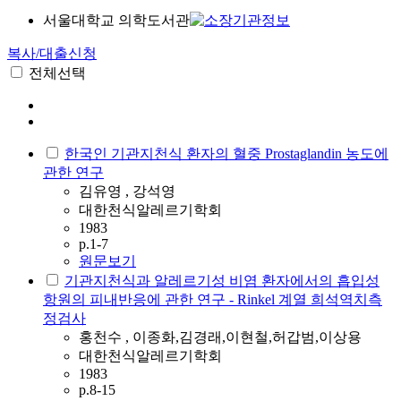
서울대학교 의학도서관
복사/대출신청
전체선택
한국인 기관지천식 환자의 혈중 Prostaglandin 농도에
관한 연구
김유영 , 강석영
대한천식알레르기학회
1983
p.1-7
원문보기
기관지천식과 알레르기성 비염 환자에서의 흡입성
항원의 피내반응에 관한 연구 - Rinkel 계열 희석역치측
정검사
홍천수 , 이종화,김경래,이현철,허갑범,이상용
대한천식알레르기학회
1983
p.8-15