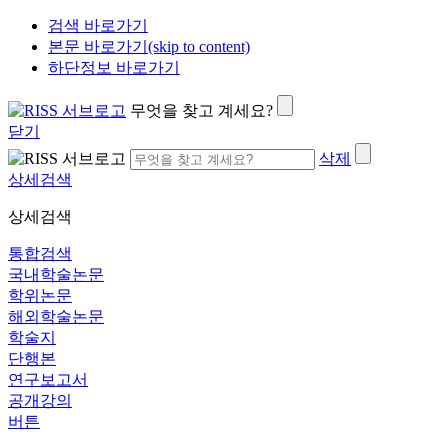
검색 바로가기
본문 바로가기(skip to content)
하단정보 바로가기
무엇을 찾고 계세요?
닫기
삭제
상세검색
상세검색
통합검색
국내학술논문
학위논문
해외학술논문
학술지
단행본
연구보고서
공개강의
버튼