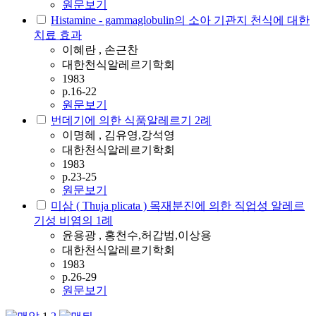
원문보기
Histamine - gammaglobulin의 소아 기관지 천식에 대한
치료 효과
이혜란 , 손근찬
대한천식알레르기학회
1983
p.16-22
원문보기
번데기에 의한 식품알레르기 2례
이명혜 , 김유영,강석영
대한천식알레르기학회
1983
p.23-25
원문보기
미삼 ( Thuja plicata ) 목재분진에 의한 직업성 알레르
기성 비염의 1례
윤용광 , 홍천수,허갑범,이상용
대한천식알레르기학회
1983
p.26-29
원문보기