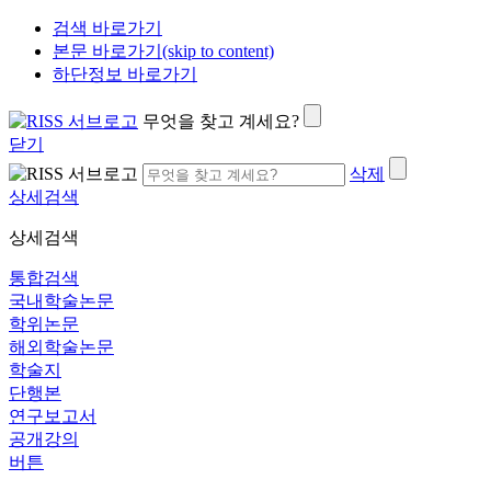
검색 바로가기
본문 바로가기(skip to content)
하단정보 바로가기
무엇을 찾고 계세요?
닫기
삭제
상세검색
상세검색
통합검색
국내학술논문
학위논문
해외학술논문
학술지
단행본
연구보고서
공개강의
버튼