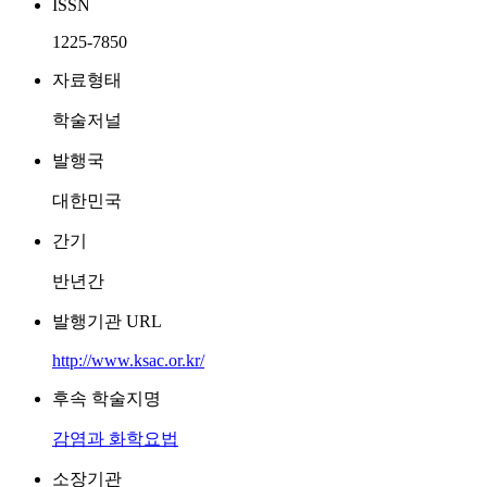
ISSN
1225-7850
자료형태
학술저널
발행국
대한민국
간기
반년간
발행기관 URL
http://www.ksac.or.kr/
후속 학술지명
감염과 화학요법
소장기관