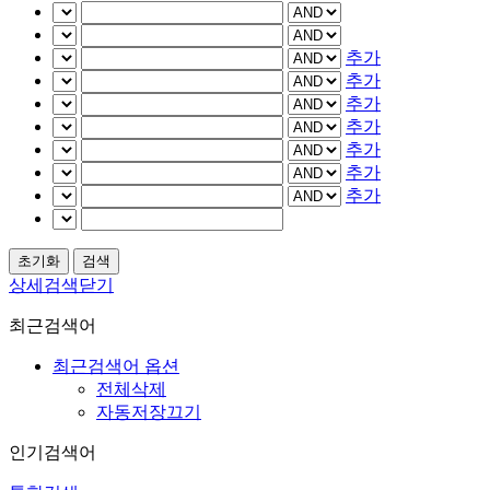
추가
추가
추가
추가
추가
추가
추가
상세검색닫기
최근검색어
최근검색어 옵션
전체삭제
자동저장끄기
인기검색어