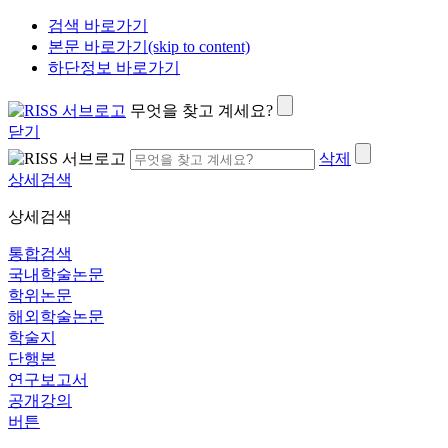
검색 바로가기
본문 바로가기(skip to content)
하단정보 바로가기
무엇을 찾고 계세요?
닫기
삭제
상세검색
상세검색
통합검색
국내학술논문
학위논문
해외학술논문
학술지
단행본
연구보고서
공개강의
버튼