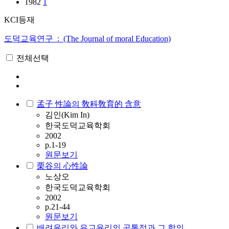
1982
1
KCI등재
도덕교육연구 : (The Journal of moral Education)
전체선택
孟子 性論의 敎科敎育的 含意
김인(Kim In)
한국도덕교육학회
2002
p.1-19
원문보기
栗谷의 心性論
노상오
한국도덕교육학회
2002
p.21-44
원문보기
배려윤리와 유교윤리의 공통점과 그 함의