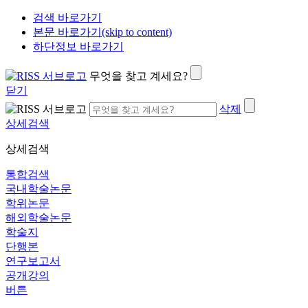
검색 바로가기
본문 바로가기(skip to content)
하단정보 바로가기
무엇을 찾고 계세요?
닫기
삭제
상세검색
상세검색
통합검색
국내학술논문
학위논문
해외학술논문
학술지
단행본
연구보고서
공개강의
버튼