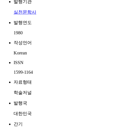
발행기관
실천문학사
발행연도
1980
작성언어
Korean
ISSN
1599-1164
자료형태
학술저널
발행국
대한민국
간기