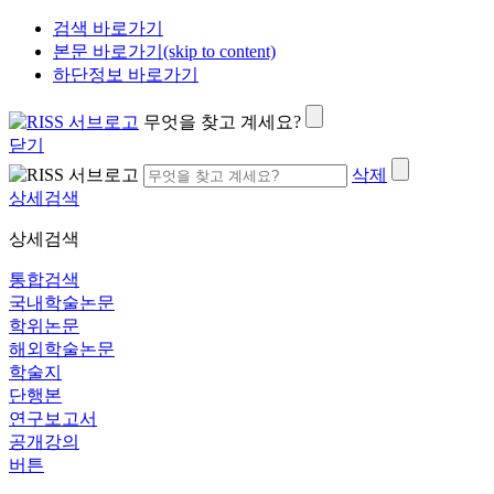
검색 바로가기
본문 바로가기(skip to content)
하단정보 바로가기
무엇을 찾고 계세요?
닫기
삭제
상세검색
상세검색
통합검색
국내학술논문
학위논문
해외학술논문
학술지
단행본
연구보고서
공개강의
버튼