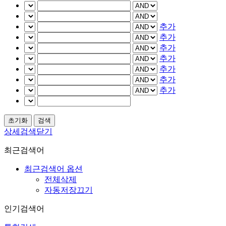
추가
추가
추가
추가
추가
추가
추가
상세검색닫기
최근검색어
최근검색어 옵션
전체삭제
자동저장끄기
인기검색어