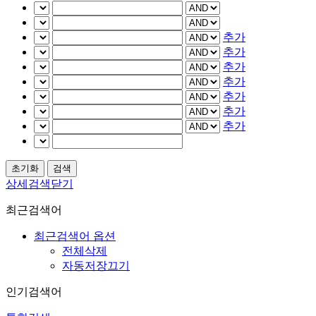
추가
추가
추가
추가
추가
추가
추가
상세검색닫기
최근검색어
최근검색어 옵션
전체삭제
자동저장끄기
인기검색어