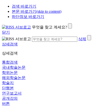
검색 바로가기
본문 바로가기(skip to content)
하단정보 바로가기
무엇을 찾고 계세요?
닫기
삭제
상세검색
상세검색
통합검색
국내학술논문
학위논문
해외학술논문
학술지
단행본
연구보고서
공개강의
버튼