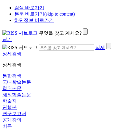
검색 바로가기
본문 바로가기(skip to content)
하단정보 바로가기
무엇을 찾고 계세요?
닫기
삭제
상세검색
상세검색
통합검색
국내학술논문
학위논문
해외학술논문
학술지
단행본
연구보고서
공개강의
버튼