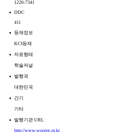
1226-7341
DDC
411
등재정보
KCI등재
자료형태
학술저널
발행국
대한민국
간기
기타
발행기관 URL
http://www.wooree.or.kr