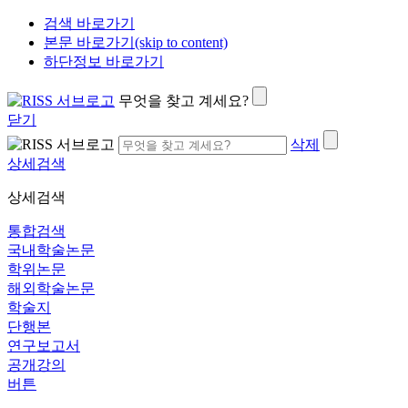
검색 바로가기
본문 바로가기(skip to content)
하단정보 바로가기
무엇을 찾고 계세요?
닫기
삭제
상세검색
상세검색
통합검색
국내학술논문
학위논문
해외학술논문
학술지
단행본
연구보고서
공개강의
버튼