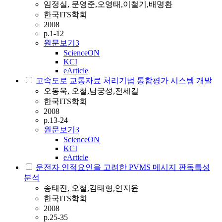
임정실, 문영준,오영태,이철기,배명환
한국ITS학회
2008
p.1-12
원문보기
3
ScienceON
KCI
eArticle
고속도로 교통자료 처리기법 통합평가 시스템 개발
오동욱, 오철,남궁성,전세길
한국ITS학회
2008
p.13-24
원문보기
3
ScienceON
KCI
eArticle
운전자 인적요인을 고려한 PVMS 메시지 판독특성
분석
송태진, 오철,김태형,연지윤
한국ITS학회
2008
p.25-35