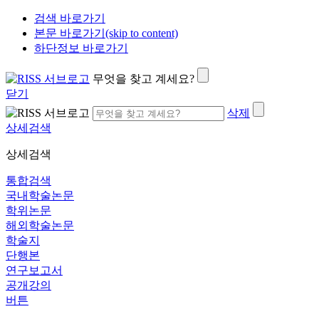
검색 바로가기
본문 바로가기(skip to content)
하단정보 바로가기
무엇을 찾고 계세요?
닫기
삭제
상세검색
상세검색
통합검색
국내학술논문
학위논문
해외학술논문
학술지
단행본
연구보고서
공개강의
버튼