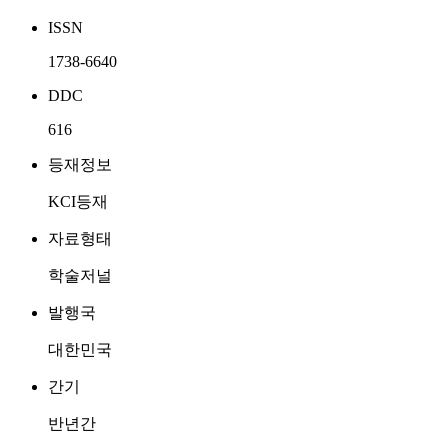
ISSN
1738-6640
DDC
616
등재정보
KCI등재
자료형태
학술저널
발행국
대한민국
간기
반년간