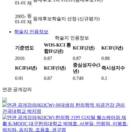
01-01
재
등
2005-
등재후보학술지 선정 (신규평가)
01-01
재
학술지 인용정보
학술지 인용정보
WOS-KCI 통
기준연도
KCIF(2년)
KCIF(3년)
합IF(2년)
2016
0.87
0.87
0.88
중심성지수(3
KCIF(4년)
KCIF(5년)
즉시성지수
년)
0.91
0.87
0.749
0.1
연관 공개강의
여대생의 한의학적 자궁건강 관리
건국대학교
박지영
한의학 기반 디지털 헬스케어와 재
활
K-MOOC
대구한의대학교 박재효, 서부일, 안희덕, 이봉효,
박지하, 송지청, 조용호, 권구명