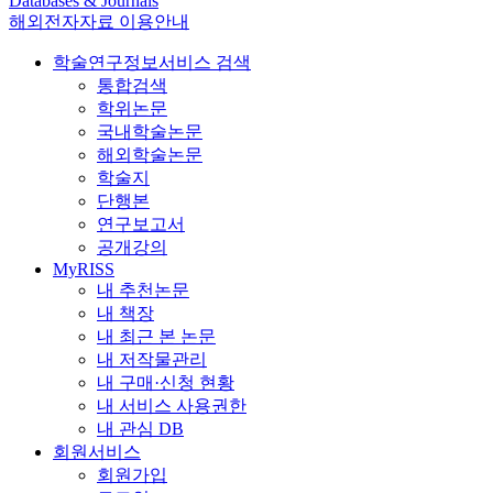
Databases & Journals
해외전자자료 이용안내
학술연구정보서비스 검색
통합검색
학위논문
국내학술논문
해외학술논문
학술지
단행본
연구보고서
공개강의
MyRISS
내 추천논문
내 책장
내 최근 본 논문
내 저작물관리
내 구매·신청 현황
내 서비스 사용권한
내 관심 DB
회원서비스
회원가입