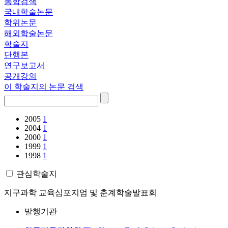
통합검색
국내학술논문
학위논문
해외학술논문
학술지
단행본
연구보고서
공개강의
이 학술지의 논문 검색
2005
1
2004
1
2000
1
1999
1
1998
1
관심학술지
지구과학 교육심포지엄 및 춘계학술발표회
발행기관