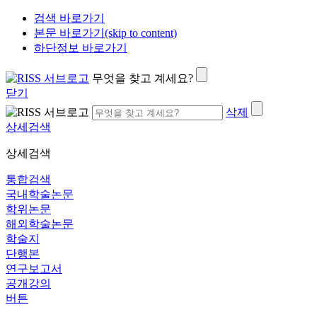
검색 바로가기
본문 바로가기(skip to content)
하단정보 바로가기
무엇을 찾고 계세요?
닫기
삭제
상세검색
상세검색
통합검색
국내학술논문
학위논문
해외학술논문
학술지
단행본
연구보고서
공개강의
버튼