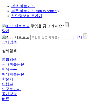
검색 바로가기
본문 바로가기(skip to content)
하단정보 바로가기
무엇을 찾고 계세요?
닫기
삭제
상세검색
상세검색
통합검색
국내학술논문
학위논문
해외학술논문
학술지
단행본
연구보고서
공개강의
버튼