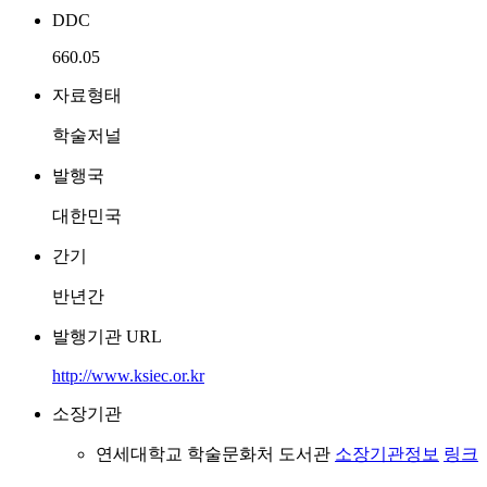
DDC
660.05
자료형태
학술저널
발행국
대한민국
간기
반년간
발행기관 URL
http://www.ksiec.or.kr
소장기관
연세대학교 학술문화처 도서관
소장기관정보
링크