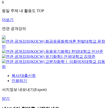
0
동일 주제 내 활용도 TOP
더보기
연관 공개강의
화공응용화학개론
한밭대학교
윤창
민
응용유기화학2
한양대학교
민선준
유기화학1
건국대학교
김영준
고분자화학Ⅰ
이화여자대학교
김동
하
복사/대출신청
인용하기
서지정보 내보내기(Export)
닫기