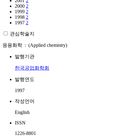
2001
2
2000
2
1999
2
1998
2
1997
2
관심학술지
응용화학 : (Applied chemistry)
발행기관
한국공업화학회
발행연도
1997
작성언어
English
ISSN
1226-8801