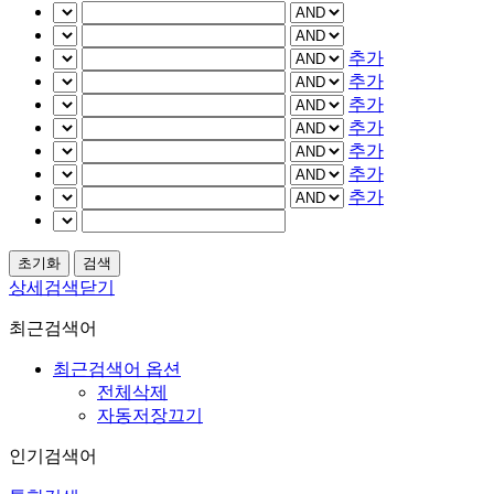
추가
추가
추가
추가
추가
추가
추가
상세검색닫기
최근검색어
최근검색어 옵션
전체삭제
자동저장끄기
인기검색어