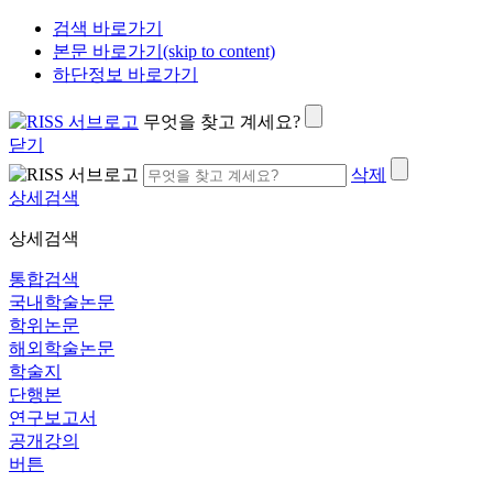
검색 바로가기
본문 바로가기(skip to content)
하단정보 바로가기
무엇을 찾고 계세요?
닫기
삭제
상세검색
상세검색
통합검색
국내학술논문
학위논문
해외학술논문
학술지
단행본
연구보고서
공개강의
버튼