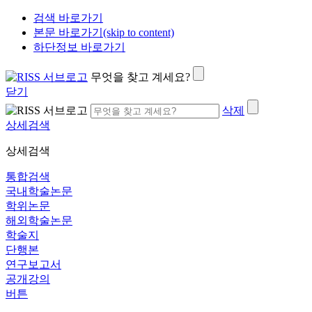
검색 바로가기
본문 바로가기(skip to content)
하단정보 바로가기
무엇을 찾고 계세요?
닫기
삭제
상세검색
상세검색
통합검색
국내학술논문
학위논문
해외학술논문
학술지
단행본
연구보고서
공개강의
버튼