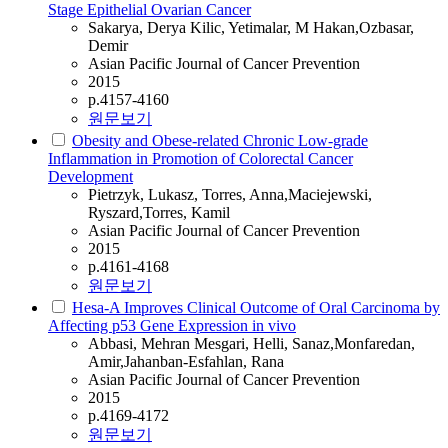
Stage Epithelial Ovarian Cancer
Sakarya, Derya Kilic, Yetimalar, M Hakan,Ozbasar,
Demir
Asian Pacific Journal of Cancer Prevention
2015
p.4157-4160
원문보기
Obesity and Obese-related Chronic Low-grade
Inflammation in Promotion of Colorectal Cancer
Development
Pietrzyk, Lukasz, Torres, Anna,Maciejewski,
Ryszard,Torres, Kamil
Asian Pacific Journal of Cancer Prevention
2015
p.4161-4168
원문보기
Hesa-A Improves Clinical Outcome of Oral Carcinoma by
Affecting p53 Gene Expression in vivo
Abbasi, Mehran Mesgari, Helli, Sanaz,Monfaredan,
Amir,Jahanban-Esfahlan, Rana
Asian Pacific Journal of Cancer Prevention
2015
p.4169-4172
원문보기