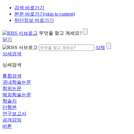
검색 바로가기
본문 바로가기(skip to content)
하단정보 바로가기
무엇을 찾고 계세요?
닫기
삭제
상세검색
상세검색
통합검색
국내학술논문
학위논문
해외학술논문
학술지
단행본
연구보고서
공개강의
버튼