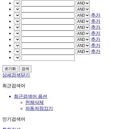
추가
추가
추가
추가
추가
추가
추가
상세검색닫기
최근검색어
최근검색어 옵션
전체삭제
자동저장끄기
인기검색어