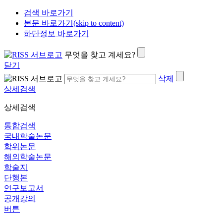
검색 바로가기
본문 바로가기(skip to content)
하단정보 바로가기
무엇을 찾고 계세요?
닫기
삭제
상세검색
상세검색
통합검색
국내학술논문
학위논문
해외학술논문
학술지
단행본
연구보고서
공개강의
버튼