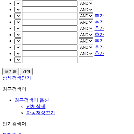
추가
추가
추가
추가
추가
추가
추가
상세검색닫기
최근검색어
최근검색어 옵션
전체삭제
자동저장끄기
인기검색어