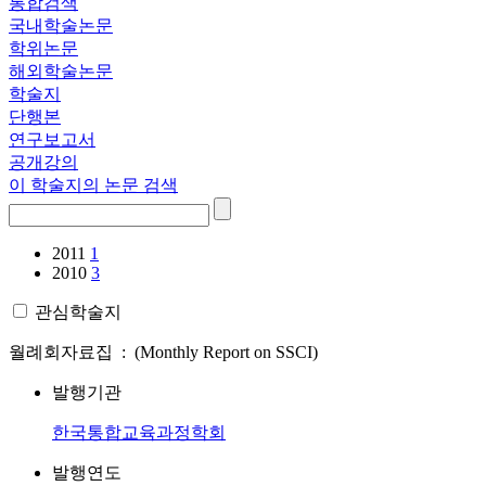
통합검색
국내학술논문
학위논문
해외학술논문
학술지
단행본
연구보고서
공개강의
이 학술지의 논문 검색
2011
1
2010
3
관심학술지
월례회자료집 : (Monthly Report on SSCI)
발행기관
한국통합교육과정학회
발행연도