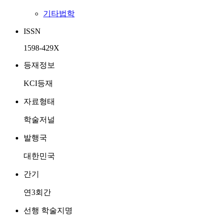
기타법학
ISSN
1598-429X
등재정보
KCI등재
자료형태
학술저널
발행국
대한민국
간기
연3회간
선행 학술지명