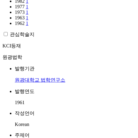
1982
1
1977
1
1973
1
1963
1
1962
1
관심학술지
KCI등재
원광법학
발행기관
원광대학교 법학연구소
발행연도
1961
작성언어
Korean
주제어