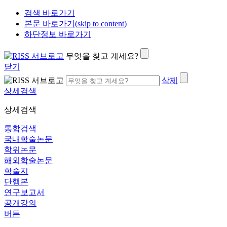
검색 바로가기
본문 바로가기(skip to content)
하단정보 바로가기
무엇을 찾고 계세요?
닫기
삭제
상세검색
상세검색
통합검색
국내학술논문
학위논문
해외학술논문
학술지
단행본
연구보고서
공개강의
버튼