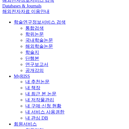
해외전자정보서비스 검색
Databases & Journals
해외전자자료 이용안내
학술연구정보서비스 검색
통합검색
학위논문
국내학술논문
해외학술논문
학술지
단행본
연구보고서
공개강의
MyRISS
내 추천논문
내 책장
내 최근 본 논문
내 저작물관리
내 구매·신청 현황
내 서비스 사용권한
내 관심 DB
회원서비스