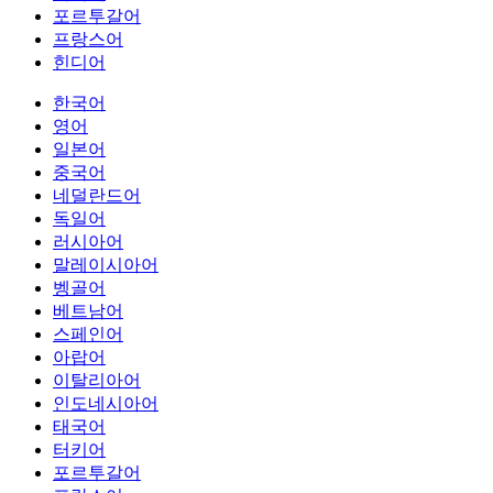
포르투갈어
프랑스어
힌디어
한국어
영어
일본어
중국어
네덜란드어
독일어
러시아어
말레이시아어
벵골어
베트남어
스페인어
아랍어
이탈리아어
인도네시아어
태국어
터키어
포르투갈어