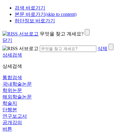
검색 바로가기
본문 바로가기(skip to content)
하단정보 바로가기
무엇을 찾고 계세요?
닫기
삭제
상세검색
상세검색
통합검색
국내학술논문
학위논문
해외학술논문
학술지
단행본
연구보고서
공개강의
버튼