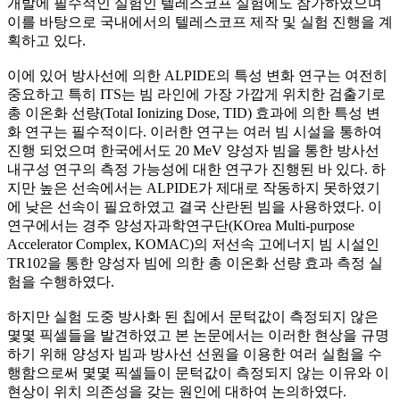
개발에 필수적인 실험인 텔레스코프 실험에도 참가하였으며
이를 바탕으로 국내에서의 텔레스코프 제작 및 실험 진행을 계
획하고 있다.
이에 있어 방사선에 의한 ALPIDE의 특성 변화 연구는 여전히
중요하고 특히 ITS는 빔 라인에 가장 가깝게 위치한 검출기로
총 이온화 선량(Total Ionizing Dose, TID) 효과에 의한 특성 변
화 연구는 필수적이다. 이러한 연구는 여러 빔 시설을 통하여
진행 되었으며 한국에서도 20 MeV 양성자 빔을 통한 방사선
내구성 연구의 측정 가능성에 대한 연구가 진행된 바 있다. 하
지만 높은 선속에서는 ALPIDE가 제대로 작동하지 못하였기
에 낮은 선속이 필요하였고 결국 산란된 빔을 사용하였다. 이
연구에서는 경주 양성자과학연구단(KOrea Multi-purpose
Accelerator Complex, KOMAC)의 저선속 고에너지 빔 시설인
TR102을 통한 양성자 빔에 의한 총 이온화 선량 효과 측정 실
험을 수행하였다.
하지만 실험 도중 방사화 된 칩에서 문턱값이 측정되지 않은
몇몇 픽셀들을 발견하였고 본 논문에서는 이러한 현상을 규명
하기 위해 양성자 빔과 방사선 선원을 이용한 여러 실험을 수
행함으로써 몇몇 픽셀들이 문턱값이 측정되지 않는 이유와 이
현상이 위치 의존성을 갖는 원인에 대하여 논의하였다.