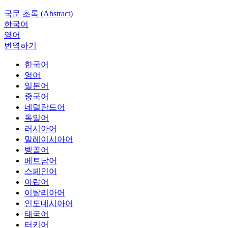
국문 초록 (Abstract)
한국어
영어
번역하기
한국어
영어
일본어
중국어
네덜란드어
독일어
러시아어
말레이시아어
벵골어
베트남어
스페인어
아랍어
이탈리아어
인도네시아어
태국어
터키어