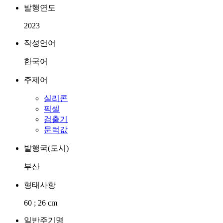
발행연도
2023
작성언어
한국어
주제어
실리콘
픽셀
검출기
문턱값
발행국(도시)
부산
형태사항
60 ; 26 cm
일반주기명