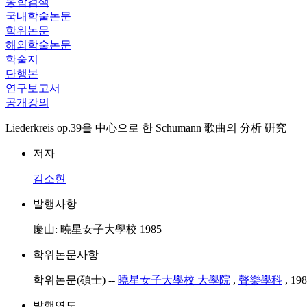
통합검색
국내학술논문
학위논문
해외학술논문
학술지
단행본
연구보고서
공개강의
Liederkreis op.39을 中心으로 한 Schumann 歌曲의 分析 硏究
저자
김소현
발행사항
慶山: 曉星女子大學校 1985
학위논문사항
학위논문(碩士) --
曉星女子大學校 大學院
,
聲樂學科
, 19
발행연도