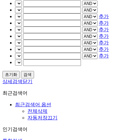
추가
추가
추가
추가
추가
추가
추가
상세검색닫기
최근검색어
최근검색어 옵션
전체삭제
자동저장끄기
인기검색어