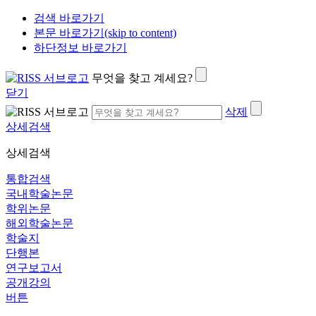
검색 바로가기
본문 바로가기(skip to content)
하단정보 바로가기
무엇을 찾고 계세요?
닫기
삭제
상세검색
상세검색
통합검색
국내학술논문
학위논문
해외학술논문
학술지
단행본
연구보고서
공개강의
버튼