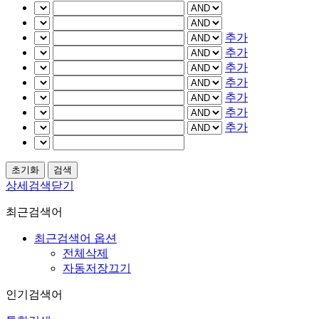
추가
추가
추가
추가
추가
추가
추가
상세검색닫기
최근검색어
최근검색어 옵션
전체삭제
자동저장끄기
인기검색어