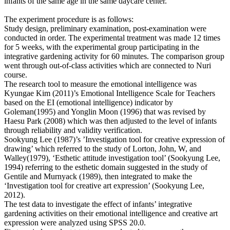
infants of the same age in the same daycare center.
The experiment procedure is as follows:
Study design, preliminary examination, post-examination were
conducted in order. The experimental treatment was made 12 times
for 5 weeks, with the experimental group participating in the
integrative gardening activity for 60 minutes. The comparison group
went through out-of-class activities which are connected to Nuri
course.
The research tool to measure the emotional intelligence was
Kyungae Kim (2011)’s Emotional Intelligence Scale for Teachers
based on the EI (emotional intelligence) indicator by
Goleman(1995) and Yonglin Moon (1996) that was revised by
Haesu Park (2008) which was then adjusted to the level of infants
through reliability and validity verification.
Sookyung Lee (1987)’s ’Investigation tool for creative expression of
drawing’ which referred to the study of Lorton, John, W, and
Walley(1979), ‘Esthetic attitude investigation tool’ (Sookyung Lee,
1994) referring to the esthetic domain suggested in the study of
Gentile and Murnyack (1989), then integrated to make the
‘Investigation tool for creative art expression’ (Sookyung Lee,
2012).
The test data to investigate the effect of infants’ integrative
gardening activities on their emotional intelligence and creative art
expression were analyzed using SPSS 20.0.