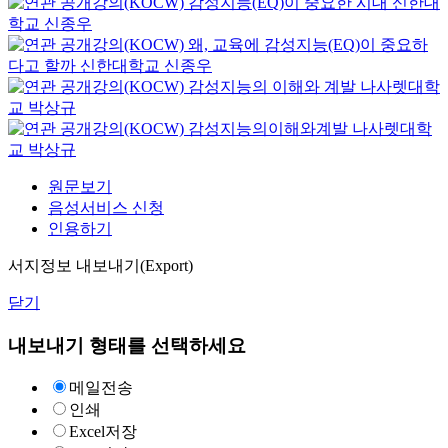
감성지능(EQ)이 중요한 시대
신한대
학교
신종우
왜, 교육에 감성지능(EQ)이 중요하
다고 할까
신한대학교
신종우
감성지능의 이해와 계발
나사렛대학
교
박상규
감성지능의이해와계발
나사렛대학
교
박상규
원문보기
음성서비스 신청
인용하기
서지정보 내보내기(Export)
닫기
내보내기 형태를 선택하세요
메일전송
인쇄
Excel저장