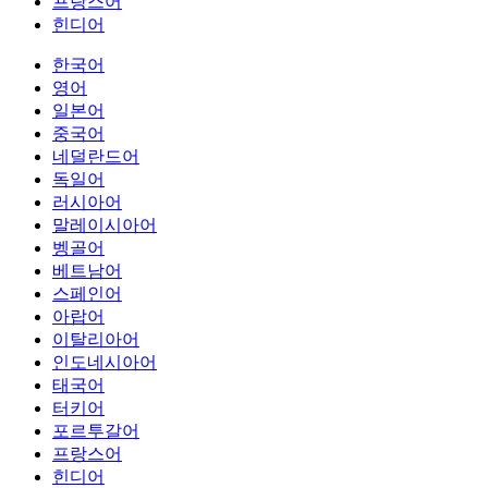
프랑스어
힌디어
한국어
영어
일본어
중국어
네덜란드어
독일어
러시아어
말레이시아어
벵골어
베트남어
스페인어
아랍어
이탈리아어
인도네시아어
태국어
터키어
포르투갈어
프랑스어
힌디어