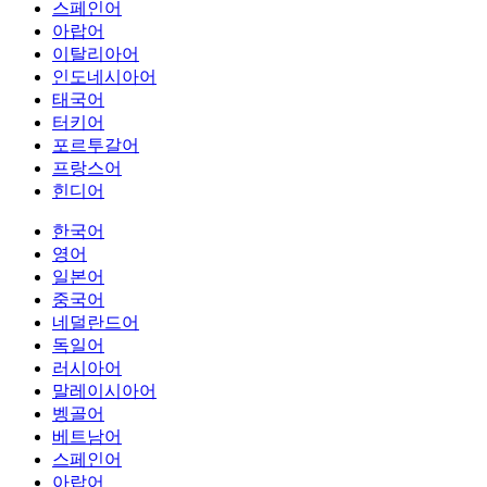
스페인어
아랍어
이탈리아어
인도네시아어
태국어
터키어
포르투갈어
프랑스어
힌디어
한국어
영어
일본어
중국어
네덜란드어
독일어
러시아어
말레이시아어
벵골어
베트남어
스페인어
아랍어