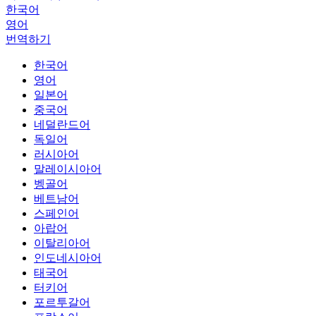
한국어
영어
번역하기
한국어
영어
일본어
중국어
네덜란드어
독일어
러시아어
말레이시아어
벵골어
베트남어
스페인어
아랍어
이탈리아어
인도네시아어
태국어
터키어
포르투갈어