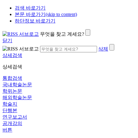
검색 바로가기
본문 바로가기(skip to content)
하단정보 바로가기
무엇을 찾고 계세요?
닫기
삭제
상세검색
상세검색
통합검색
국내학술논문
학위논문
해외학술논문
학술지
단행본
연구보고서
공개강의
버튼