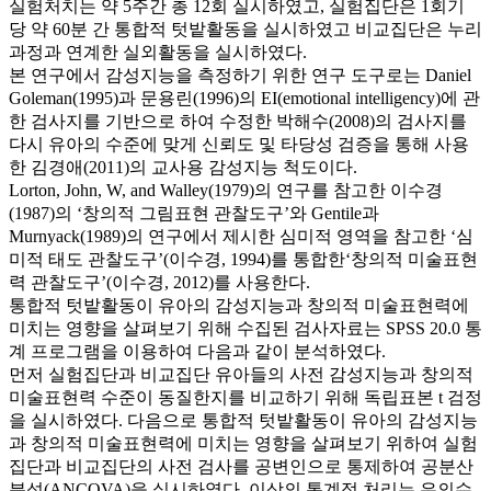
실험처치는 약 5주간 총 12회 실시하였고, 실험집단은 1회기
당 약 60분 간 통합적 텃밭활동을 실시하였고 비교집단은 누리
과정과 연계한 실외활동을 실시하였다.
본 연구에서 감성지능을 측정하기 위한 연구 도구로는 Daniel
Goleman(1995)과 문용린(1996)의 EI(emotional intelligency)에 관
한 검사지를 기반으로 하여 수정한 박해수(2008)의 검사지를
다시 유아의 수준에 맞게 신뢰도 및 타당성 검증을 통해 사용
한 김경애(2011)의 교사용 감성지능 척도이다.
Lorton, John, W, and Walley(1979)의 연구를 참고한 이수경
(1987)의 ‘창의적 그림표현 관찰도구’와 Gentile과
Murnyack(1989)의 연구에서 제시한 심미적 영역을 참고한 ‘심
미적 태도 관찰도구’(이수경, 1994)를 통합한‘창의적 미술표현
력 관찰도구’(이수경, 2012)를 사용한다.
통합적 텃밭활동이 유아의 감성지능과 창의적 미술표현력에
미치는 영향을 살펴보기 위해 수집된 검사자료는 SPSS 20.0 통
계 프로그램을 이용하여 다음과 같이 분석하였다.
먼저 실험집단과 비교집단 유아들의 사전 감성지능과 창의적
미술표현력 수준이 동질한지를 비교하기 위해 독립표본 t 검정
을 실시하였다. 다음으로 통합적 텃밭활동이 유아의 감성지능
과 창의적 미술표현력에 미치는 영향을 살펴보기 위하여 실험
집단과 비교집단의 사전 검사를 공변인으로 통제하여 공분산
분석(ANCOVA)을 실시하였다. 이상의 통계적 처리는 유의수