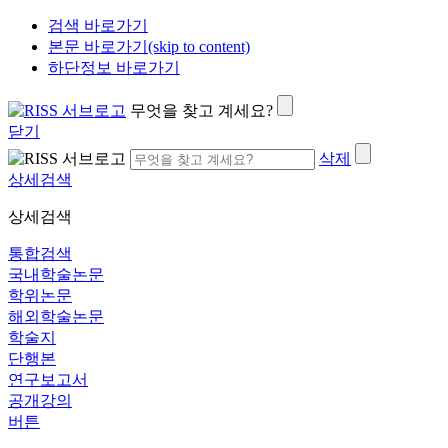
검색 바로가기
본문 바로가기(skip to content)
하단정보 바로가기
무엇을 찾고 계세요?
닫기
삭제
상세검색
상세검색
통합검색
국내학술논문
학위논문
해외학술논문
학술지
단행본
연구보고서
공개강의
버튼