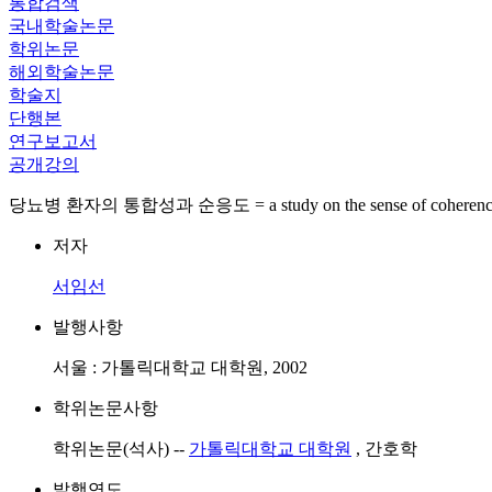
통합검색
국내학술논문
학위논문
해외학술논문
학술지
단행본
연구보고서
공개강의
당뇨병 환자의 통합성과 순응도 = a study on the sense of coherence and co
저자
서임선
발행사항
서울 : 가톨릭대학교 대학원, 2002
학위논문사항
학위논문(석사) --
가톨릭대학교 대학원
, 간호학
발행연도