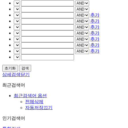
추가
추가
추가
추가
추가
추가
추가
상세검색닫기
최근검색어
최근검색어 옵션
전체삭제
자동저장끄기
인기검색어