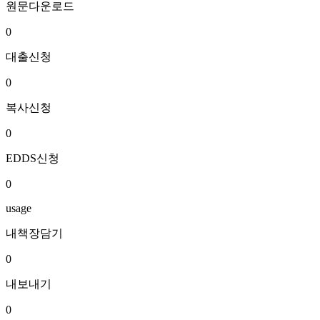
원문다운로드
0
대출신청
0
복사신청
0
EDDS신청
0
usage
내책장담기
0
내보내기
0