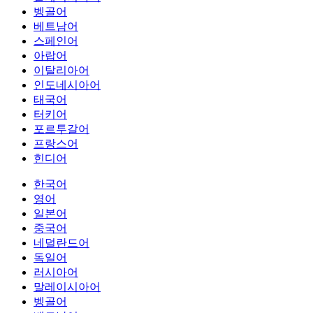
벵골어
베트남어
스페인어
아랍어
이탈리아어
인도네시아어
태국어
터키어
포르투갈어
프랑스어
힌디어
한국어
영어
일본어
중국어
네덜란드어
독일어
러시아어
말레이시아어
벵골어