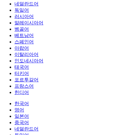
네덜란드어
독일어
러시아어
말레이시아어
벵골어
베트남어
스페인어
아랍어
이탈리아어
인도네시아어
태국어
터키어
포르투갈어
프랑스어
힌디어
한국어
영어
일본어
중국어
네덜란드어