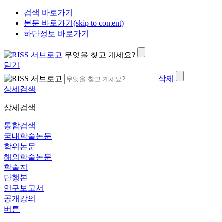
검색 바로가기
본문 바로가기(skip to content)
하단정보 바로가기
무엇을 찾고 계세요?
닫기
삭제
상세검색
상세검색
통합검색
국내학술논문
학위논문
해외학술논문
학술지
단행본
연구보고서
공개강의
버튼