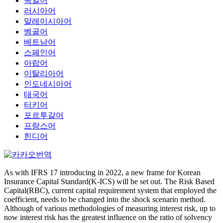
독일어
러시아어
말레이시아어
벵골어
베트남어
스페인어
아랍어
이탈리아어
인도네시아어
태국어
터키어
포르투갈어
프랑스어
힌디어
As with IFRS 17 introducing in 2022, a new frame for Korean
Insurance Capital Standard(K-ICS) will be set out. The Risk Based
Capital(RBC), current capital requirement system that employed the
coefficient, needs to be changed into the shock scenario method.
Although of various methodologies of measuring interest risk, up to
now interest risk has the greatest influence on the ratio of solvency