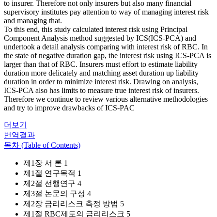
to insurer. Therefore not only insurers but also many financial
supervisory institutes pay attention to way of managing interest risk
and managing that.
To this end, this study calculated interest risk using Principal
Component Analysis method suggested by ICS(ICS-PCA) and
undertook a detail analysis comparing with interest risk of RBC. In
the state of negative duration gap, the interest risk using ICS-PCA is
larger than that of RBC. Insurers must effort to estimate liability
duration more delicately and matching asset duration up liability
duration in order to minimize interest risk. Drawing on analysis,
ICS-PCA also has limits to measure true interest risk of insurers.
Therefore we continue to review various alternative methodologies
and try to improve drawbacks of ICS-PAC
더보기
번역결과
목차 (Table of Contents)
제1장 서 론 1
제1절 연구목적 1
제2절 선행연구 4
제3절 논문의 구성 4
제2장 금리리스크 측정 방법 5
제1절 RBC제도의 금리리스크 5