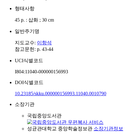
형태사항
45 p. : 삽화 ; 30 cm
일반주기명
지도교수:
이항석
참고문헌: p. 43-44
UCI식별코드
I804:11040-000000156993
DOI식별코드
10.23185/skku.000000156993.11040.0010790
소장기관
국립중앙도서관
성균관대학교 중앙학술정보관
소장기관정보