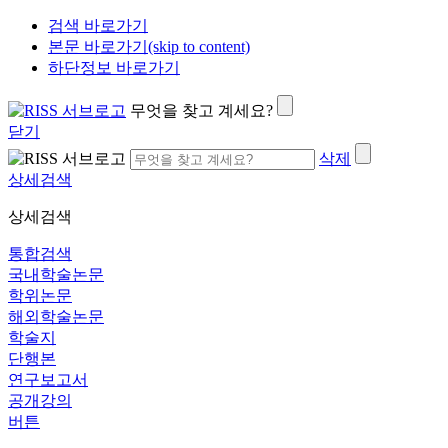
검색 바로가기
본문 바로가기(skip to content)
하단정보 바로가기
무엇을 찾고 계세요?
닫기
삭제
상세검색
상세검색
통합검색
국내학술논문
학위논문
해외학술논문
학술지
단행본
연구보고서
공개강의
버튼