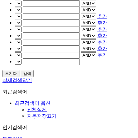
추가
추가
추가
추가
추가
추가
추가
상세검색닫기
최근검색어
최근검색어 옵션
전체삭제
자동저장끄기
인기검색어