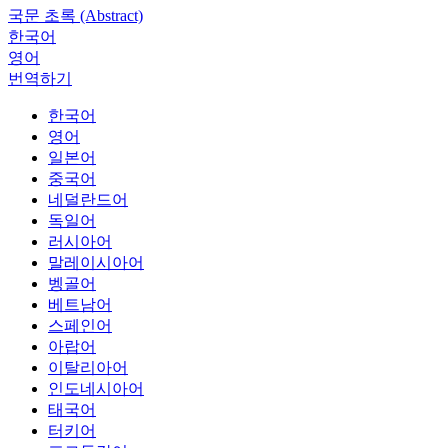
국문 초록 (Abstract)
한국어
영어
번역하기
한국어
영어
일본어
중국어
네덜란드어
독일어
러시아어
말레이시아어
벵골어
베트남어
스페인어
아랍어
이탈리아어
인도네시아어
태국어
터키어