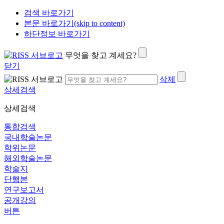
검색 바로가기
본문 바로가기(skip to content)
하단정보 바로가기
무엇을 찾고 계세요?
닫기
삭제
상세검색
상세검색
통합검색
국내학술논문
학위논문
해외학술논문
학술지
단행본
연구보고서
공개강의
버튼