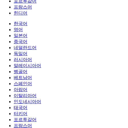
포르투갈어
프랑스어
힌디어
한국어
영어
일본어
중국어
네덜란드어
독일어
러시아어
말레이시아어
벵골어
베트남어
스페인어
아랍어
이탈리아어
인도네시아어
태국어
터키어
포르투갈어
프랑스어