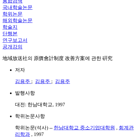
통합검색
국내학술논문
학위논문
해외학술논문
학술지
단행본
연구보고서
공개강의
地域放送社의 原價會計制度 改善方案에 관한 硏究
저자
김용주
;
김용주
;
김용주
발행사항
대전: 한남대학교, 1997
학위논문사항
학위논문(석사) --
한남대학교 중소기업대학원
,
회계관
리학과
, 1997