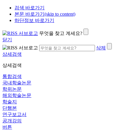
검색 바로가기
본문 바로가기(skip to content)
하단정보 바로가기
무엇을 찾고 계세요?
닫기
삭제
상세검색
상세검색
통합검색
국내학술논문
학위논문
해외학술논문
학술지
단행본
연구보고서
공개강의
버튼