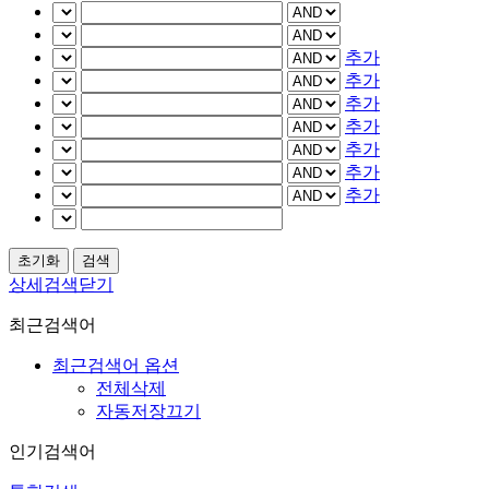
추가
추가
추가
추가
추가
추가
추가
상세검색닫기
최근검색어
최근검색어 옵션
전체삭제
자동저장끄기
인기검색어