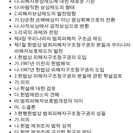
나.피해자보상제도에 대한 새로운 기준
다.바람직한 보상제도의 형태
2.피해자보상제도의 발전방향
가.단순한 손해배상이 아닌 원상회복으로의 전환
나.사적보상에서 공적보상으로 변환
3.각국의 과제와 전망
제4장 우리나라의 범죄피해자 구조금 제도
제1절 헌법상 범죄피해자구조청구권의 본질과 우리나라
피해자보호제도의 발전
1.헌법상 피해자구조청구권의 도입
가.1987년 이전의 헌법해석
나.1987년 헌법상 피해자구조청구권의 도입
2.헌법상 피해자구조청구권의 본질에 관한 학설검토
가.의의
나.학설에 대한 검토
다.헌법재판소의 견해
라.범죄피해자보호법개정의 의미
마. 소결론
3.현행헌법상 범죄피해자구조청구권의 성질
가.의의
나.헌법 제30조의 법적 성격
다.헌법 제30조에 근거한 청구의 판단