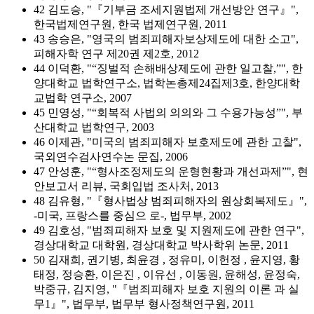
42 김도승, "『기부금 조세지원법제 개선방안 연구』",
한국법제연구원, 한국 법제연구원, 2011
43 송승은, "영국의 범죄피해자보상제도에 대한 소고",
피해자학 연구 제20권 제2호, 2012
44 이덕환, "“징벌적 손해배상제도에 관한 일고찰,”", 한
양대학교 법학연구소, 법학논총제24집제3호, 한양대학
교법학 연구소, 2007
45 민영성, "“회복적 사법의 의의와 그 수용가능성”", 부
산대학교 법학연구, 2003
46 이제관, "미국의 범죄피해자 보호제도에 관한 고찰",
국외연수검사연수논 문집, 2006
47 안성훈, "“형사조정제도의 운형현황과 개선과제”", 현
안보고서 리뷰, 국회입법 조사처, 2013
48 김유형, "『형사법상 범죄피해자의 원상회복제도』",
-미국, 프랑스를 중심으 로-, 법무부, 2002
49 김호성, "범죄피해자 보호 및 지원제도에 관한 연구",
경상대학교 대학원, 경상대학교 박사학위 논문, 2011
50 김재희, 권기병, 최윤경 , 정유미, 이헌정 , 윤지영, 황
태정, 정승환, 이은진 , 이유선 , 이동원, 윤해성, 윤정숙,
박중규, 김지영, "『범죄피해자 보호 지원의 이론 과 실
무1』", 법무부, 법무부 형사정책연구원, 2011