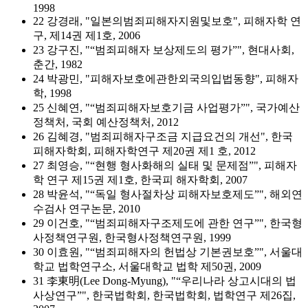
1998
22 강경래, "일본의범죄피해자지원및보호", 피해자학 연
구, 제14권 제1호, 2006
23 강구진, "“범죄피해자 보상제도의 평가”", 현대사회,
춘간, 1982
24 박광민, "피해자보호에관한외국의입법동향", 피해자
학, 1998
25 신혜연, "“범죄피해자보호기금 사업평가”", 국가예산
정책처, 국회 예산정책처, 2012
26 김혜경, "범죄피해자구조금 지급요건의 개선", 한국
피해자학회, 피해자학연구 제20권 제1 호, 2012
27 최영승, "“현행 형사화해의 실태 및 문제점”", 피해자
학 연구 제15권 제1호, 한국피 해자학회, 2007
28 박윤석, "“독일 형사절차상 피해자보호제도”", 해외연
수검사 연구논문, 2010
29 이건호, "“범죄피해자구조제도에 관한 연구”", 한국형
사정책연구원, 한국형사정책연구원, 1999
30 이효원, "“범죄피해자의 헌법상 기본권보호”", 서울대
학교 법학연구소, 서울대학교 법학 제50권, 2009
31 李東明(Lee Dong-Myung), "“우리나라 상고시대의 법
사상연구”", 한국법학회, 한국법학회, 법학연구 제26집,