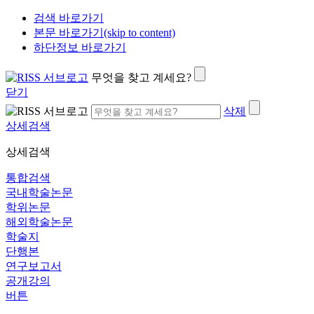
검색 바로가기
본문 바로가기(skip to content)
하단정보 바로가기
무엇을 찾고 계세요?
닫기
삭제
상세검색
상세검색
통합검색
국내학술논문
학위논문
해외학술논문
학술지
단행본
연구보고서
공개강의
버튼