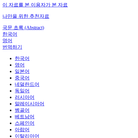
이 자료를 본 이용자가 본 자료
나만을 위한 추천자료
국문 초록 (Abstract)
한국어
영어
번역하기
한국어
영어
일본어
중국어
네덜란드어
독일어
러시아어
말레이시아어
벵골어
베트남어
스페인어
아랍어
이탈리아어