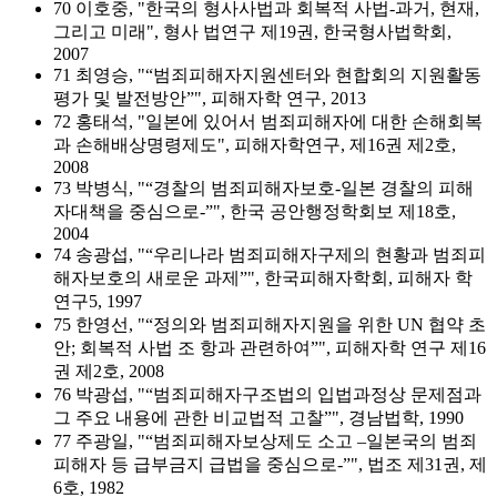
70 이호중, "한국의 형사사법과 회복적 사법-과거, 현재,
그리고 미래", 형사 법연구 제19권, 한국형사법학회,
2007
71 최영승, "“범죄피해자지원센터와 현합회의 지원활동
평가 및 발전방안”", 피해자학 연구, 2013
72 홍태석, "일본에 있어서 범죄피해자에 대한 손해회복
과 손해배상명령제도", 피해자학연구, 제16권 제2호,
2008
73 박병식, "“경찰의 범죄피해자보호-일본 경찰의 피해
자대책을 중심으로-”", 한국 공안행정학회보 제18호,
2004
74 송광섭, "“우리나라 범죄피해자구제의 현황과 범죄피
해자보호의 새로운 과제”", 한국피해자학회, 피해자 학
연구5, 1997
75 한영선, "“정의와 범죄피해자지원을 위한 UN 협약 초
안; 회복적 사법 조 항과 관련하여”", 피해자학 연구 제16
권 제2호, 2008
76 박광섭, "“범죄피해자구조법의 입법과정상 문제점과
그 주요 내용에 관한 비교법적 고찰”", 경남법학, 1990
77 주광일, "“범죄피해자보상제도 소고 –일본국의 범죄
피해자 등 급부금지 급법을 중심으로-”", 법조 제31권, 제
6호, 1982