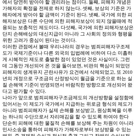
에서 당연히 받아야 할 권리라는 점이다. 둘째, 피해자 개념은
가해자의 확정을 전제로 하지 않는다. 셋째, 보상의 기준은 가
해자에게 받아야 할 금액이 기준이 된다. 넷째, 국가에 의한 피
해자보상은 다른 수단에 의한 피해자보상이 되지 않을때에 적
용되는 보충적인 제도이다. 다섯째, 국가에 의한 피해자보상은
단지 손해배상의 대신지급이 아니라 그 사회의 정의와 형평을
위한 고려가 중심이 된다는 것이다.
이러한 관점에서 볼때 우리나라의 경우는 범죄피해자구조제
도가 국제기준이나 다른 외국의 입법례에 비하여 다소 미흡하
게 시혜적인 제도로 출발한 점이 있었던 것은 사실이다. 그런
데 그동안 개선되어 온 것을 돌아보면, 비판의 핵심이 되었던
피해자의 생계유지 곤란사유가 요건에서 삭제되었고, 또 2010
년의 개정으로 구조금의 산정방식이 월급을 기준으로 하는 실
질 손해액 기준이 반영되면서 바람직한 방향으로 개선되어 왔
다고 평가할 수 있다.
나아가 앞으로 범죄피해자구조금제도의 개선방향을 설정함에
있어서는 이 제도가 국가에서 지급하는 위로금 형식의 제도가
아니라 범죄피해자가 실제 손해를 보상받고, 원상회복을 이루
는 하나의 수단으로서 자리매김을 할 수 있도록 하여야 한다
단순히 피해에 대한 물질적 손해를 보상해 주는 차원이 아니라
민사소송을 통하여 피해자가 가해자로부터 보상받을 수 있는
범위, 즉 경제적 손실과 정신적 충격 그리고 장래의 손실보전