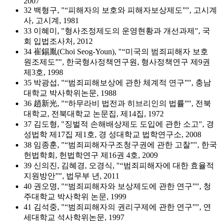
2007
32 백형구, "“피해자의 보호와 피해자보상제도”", 고시계
사, 고시계, 1981
33 이혜미, "형사조정제도의 운영현황과 개선과제", 국
회 입법조사처, 2012
34 崔錫胤(Choi Seog-Youn), "“미국의 범죄피해자 보호
원조제도”", 한국형사정책연구원, 형사정책연구 제9권
제3호, 1998
35 박광섭, "“범죄피해보상에 관한 체계적 연구”", 충남
대학교 박사학위논문, 1988
36 趙新光, "“하무라비 법전과 히브리인의 법률”", 전북
대학교, 전북대학교 논문집, 제14집, 1972
37 김도형, "징벌적 손해배상제도 도입에 관한 소고", 경
성법학 제17집 제1호, 경 성대학교 법학연구소, 2008
38 임종훈, "“범죄피해자구조청구권에 관한 고찰”", 한국
헌법학회, 헌법학연구 제16권 4호, 2009
39 신의진, 김혜경, 오경식, "“범죄피해자에 대한 효율적
지원방안”", 법무부 년, 2011
40 권오명, "“범죄피해자와 보상제도에 관한 연구”", 청
주대학교 박사학위 논문, 1999
41 김석중, "“범죄피해자의 권리구제에 관한 연구”", 연
세대학교 석사학위논문, 1997