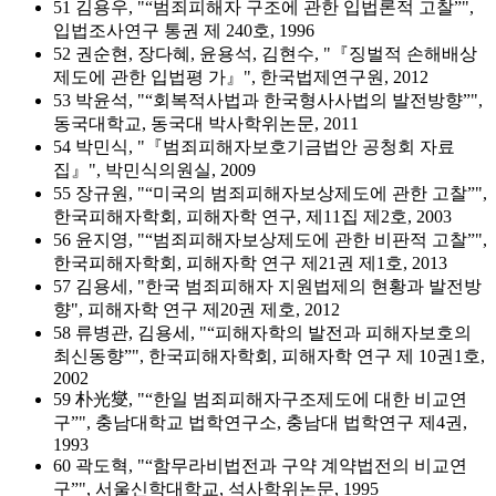
51 김용우, "“범죄피해자 구조에 관한 입법론적 고찰”",
입법조사연구 통권 제 240호, 1996
52 권순현, 장다혜, 윤용석, 김현수, "『징벌적 손해배상
제도에 관한 입법평 가』", 한국법제연구원, 2012
53 박윤석, "“회복적사법과 한국형사사법의 발전방향”",
동국대학교, 동국대 박사학위논문, 2011
54 박민식, "『범죄피해자보호기금법안 공청회 자료
집』", 박민식의원실, 2009
55 장규원, "“미국의 범죄피해자보상제도에 관한 고찰”",
한국피해자학회, 피해자학 연구, 제11집 제2호, 2003
56 윤지영, "“범죄피해자보상제도에 관한 비판적 고찰”",
한국피해자학회, 피해자학 연구 제21권 제1호, 2013
57 김용세, "한국 범죄피해자 지원법제의 현황과 발전방
향", 피해자학 연구 제20권 제호, 2012
58 류병관, 김용세, "“피해자학의 발전과 피해자보호의
최신동향”", 한국피해자학회, 피해자학 연구 제 10권1호,
2002
59 朴光燮, "“한일 범죄피해자구조제도에 대한 비교연
구”", 충남대학교 법학연구소, 충남대 법학연구 제4권,
1993
60 곽도혁, "“함무라비법전과 구약 계약법전의 비교연
구”", 서울신학대학교, 석사학위논문, 1995