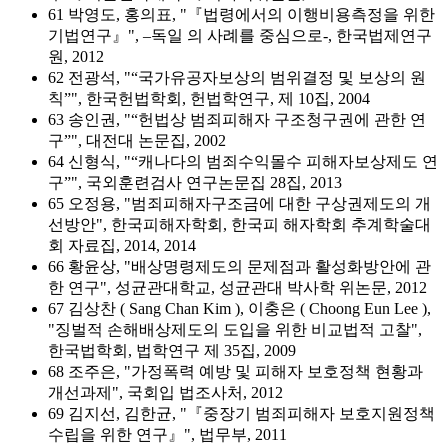
61 박영도, 홍의표, "『법령에서의 이행비용측정을 위한
기법연구』", –독일 의 사례를 중심으로-, 한국법제연구
원, 2012
62 전광석, "“국가유공자보상의 범위결정 및 보상의 원
칙”", 한국헌법학회, 헌법학연구, 제 10집, 2004
63 송인권, "“헌법상 범죄피해자 구조청구권에 관한 연
구”", 대전대 논문집, 2002
64 신형식, "“캐나다의 범죄수익몰수 피해자보상제도 연
구”", 국외훈련검사 연구논문집 28집, 2013
65 오정용, "범죄피해자구조금에 대한 구상권제도의 개
선방안", 한국피해자학회, 한국피 해자학회 추계학술대
회 자료집, 2014, 2014
66 황윤상, "배상명령제도의 문제점과 활성화방안에 관
한 연구", 성균관대학교, 성균관대 박사학 위논문, 2012
67 김상찬 ( Sang Chan Kim ), 이충은 ( Choong Eun Lee ),
"징벌적 손해배상제도의 도입을 위한 비교법적 고찰",
한국법학회, 법학연구 제 35집, 2009
68 조주은, "가정폭력 예방 및 피해자 보호정책 현황과
개선과제", 국회입 법조사처, 2012
69 김지선, 김한균, "『중장기 범죄피해자 보호지원정책
수립을 위한 연구』", 법무부, 2011