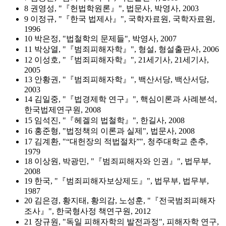
8 권영성, "『헌법학원론』", 법문사, 박영사, 2003
9 이정규, "『한국 법제사』", 국학자료원, 국학자료원,
1996
10 박은정, "법철학의 문제들", 박영사, 2007
11 박상열, "『범죄피해자학』", 형설, 형설출판사, 2006
12 이성호, "『범죄피해자학』", 21세기사, 21세기사,
2005
13 안황권, "『범죄피해자학』", 백산서당, 백산서당,
2003
14 김일중, "『법경제학 연구』", 핵심이론과 사례분석,
한국법제연구원, 2008
15 임석진, "『헤겔의 법철학』", 한길사, 2008
16 홍준형, "법정책의 이론과 실제", 법문사, 2008
17 김계환, "“대헌장의 적법절차”", 청주대학교 춘추,
1979
18 이상원, 박광민, "『범죄피해자와 인권』", 법무부,
2008
19 한국, "『범죄피해자보상제도』", 법무부, 법무부,
1987
20 김은경, 황지태, 황의감, 노성훈, "『전국범죄피해자
조사』", 한국형사정 책연구원, 2012
21 장규원, "독일 피해자학의 발전과정", 피해자학 연구,