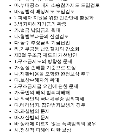
마.부대공소 내지 소송참가제도 도입검토
바.징벌적 배상제도 도입검토
2.피해자 지원을 위한 민간단체 활성화
3.범죄피해자기금의 확충
가.벌금 납입금의 확대
나.형벌부과금의 신설검토
다.몰수 추징금의 기금납입
라.기부금등 납입절차의 간소화
제3절 구조금 제도의 개선방안
1.구조금제도의 방향성 문제
가.실질 손해를 기준으로 보상
나.재활비용을 포함한 완전보상 추구
다.보상수혜자의 확대
2.구조금지급 요건에 관한 문제
가.국민의 해외 범죄피해해
나.외국인의 국내체류중 범죄피해
다.테러범죄, 집단범죄발생의 경우
라.과실범의 문제
마.재산범의 문제
바.상해에 이르지 않는 폭력범죄의 경우
사.정신적 피해에 대한 보상