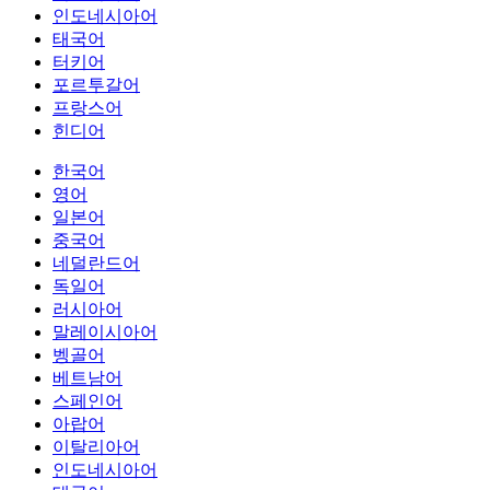
인도네시아어
태국어
터키어
포르투갈어
프랑스어
힌디어
한국어
영어
일본어
중국어
네덜란드어
독일어
러시아어
말레이시아어
벵골어
베트남어
스페인어
아랍어
이탈리아어
인도네시아어