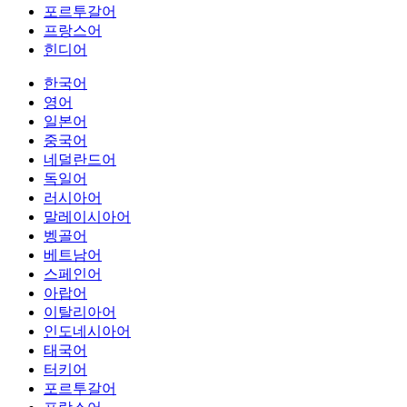
포르투갈어
프랑스어
힌디어
한국어
영어
일본어
중국어
네덜란드어
독일어
러시아어
말레이시아어
벵골어
베트남어
스페인어
아랍어
이탈리아어
인도네시아어
태국어
터키어
포르투갈어