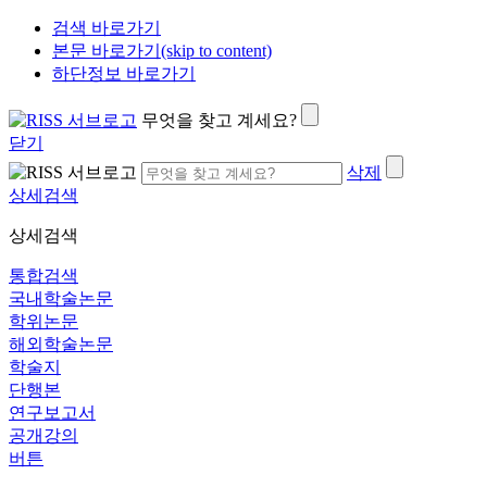
검색 바로가기
본문 바로가기(skip to content)
하단정보 바로가기
무엇을 찾고 계세요?
닫기
삭제
상세검색
상세검색
통합검색
국내학술논문
학위논문
해외학술논문
학술지
단행본
연구보고서
공개강의
버튼