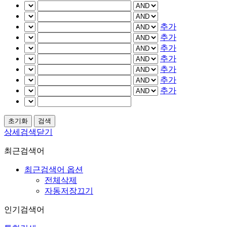
추가
추가
추가
추가
추가
추가
추가
상세검색닫기
최근검색어
최근검색어 옵션
전체삭제
자동저장끄기
인기검색어