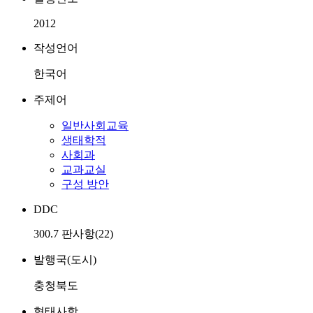
2012
작성언어
한국어
주제어
일반사회교육
생태학적
사회과
교과교실
구성 방안
DDC
300.7 판사항(22)
발행국(도시)
충청북도
형태사항