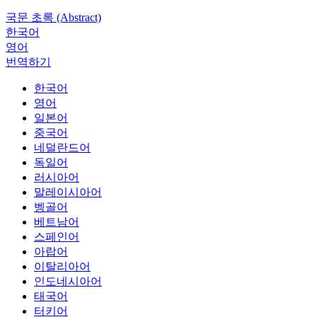
국문 초록 (Abstract)
한국어
영어
번역하기
한국어
영어
일본어
중국어
네덜란드어
독일어
러시아어
말레이시아어
벵골어
베트남어
스페인어
아랍어
이탈리아어
인도네시아어
태국어
터키어