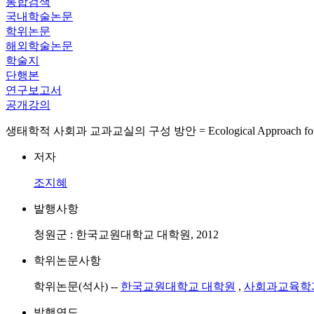
통합검색
국내학술논문
학위논문
해외학술논문
학술지
단행본
연구보고서
공개강의
생태학적 사회과 교과교실의 구성 방안 = Ecological Approach for Constr
저자
조지혜
발행사항
청원군 : 한국교원대학교 대학원, 2012
학위논문사항
학위논문(석사) --
한국교원대학교 대학원
,
사회과교육학
발행연도