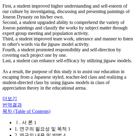
First, a student improved higher understanding and self-esteem of
our culture by investigating, discussing and presenting paintings of
Joseon Dynasty on his/her own.
Second, a student upgraded ability to comprehend the variety of
Joseon paintings and classify the works by subject matter through
expert group meeting and population activity.
Third, a student improved team work, utterance and manner to listen
to other's words via the jigsaw model activity.
Fourth, a student promoted responsibility and self-direction by
covering each project one by one.
Last, a student can enhance self-efficacy by utilizing jigsaw models.
As a result, the purpose of this study is to assist our education in
escaping from a Japanese styled, teacher-led class and realizing a
student-directed class by using jigsaw models in class of
appreciation theory in the educational arena.
더보기
번역결과
목차 (Table of Contents)
Ⅰ. 서 론 1
1. 연구의 필요성 및 목적 1
2. 연구의 내용 및 방법 4