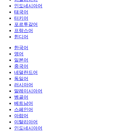
인도네시아어
태국어
터키어
포르투갈어
프랑스어
힌디어
한국어
영어
일본어
중국어
네덜란드어
독일어
러시아어
말레이시아어
벵골어
베트남어
스페인어
아랍어
이탈리아어
인도네시아어