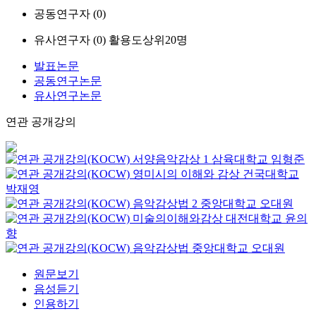
공동연구자 (
0
)
유사연구자 (
0
)
활용도상위20명
발표논문
공동연구논문
유사연구논문
연관 공개강의
서양음악감상 1
삼육대학교
임형준
영미시의 이해와 감상
건국대학교
박재영
음악감상법 2
중앙대학교
오대원
미술의이해와감상
대전대학교
윤의
향
음악감상법
중앙대학교
오대원
원문보기
음성듣기
인용하기