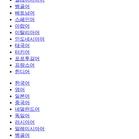
벵골어
베트남어
스페인어
아랍어
이탈리아어
인도네시아어
태국어
터키어
포르투갈어
프랑스어
힌디어
한국어
영어
일본어
중국어
네덜란드어
독일어
러시아어
말레이시아어
벵골어