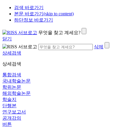
검색 바로가기
본문 바로가기(skip to content)
하단정보 바로가기
무엇을 찾고 계세요?
닫기
삭제
상세검색
상세검색
통합검색
국내학술논문
학위논문
해외학술논문
학술지
단행본
연구보고서
공개강의
버튼