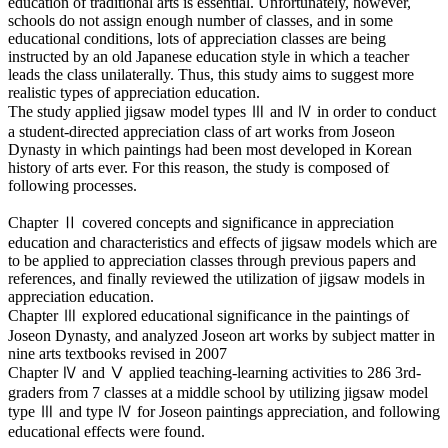
education of traditional arts is essential. Unfortunately, however,
schools do not assign enough number of classes, and in some
educational conditions, lots of appreciation classes are being
instructed by an old Japanese education style in which a teacher
leads the class unilaterally. Thus, this study aims to suggest more
realistic types of appreciation education.
The study applied jigsaw model types Ⅲ and Ⅳ in order to conduct
a student-directed appreciation class of art works from Joseon
Dynasty in which paintings had been most developed in Korean
history of arts ever. For this reason, the study is composed of
following processes.
Chapter Ⅱ covered concepts and significance in appreciation
education and characteristics and effects of jigsaw models which are
to be applied to appreciation classes through previous papers and
references, and finally reviewed the utilization of jigsaw models in
appreciation education.
Chapter Ⅲ explored educational significance in the paintings of
Joseon Dynasty, and analyzed Joseon art works by subject matter in
nine arts textbooks revised in 2007
Chapter Ⅳ and Ⅴ applied teaching-learning activities to 286 3rd-
graders from 7 classes at a middle school by utilizing jigsaw model
type Ⅲ and type Ⅳ for Joseon paintings appreciation, and following
educational effects were found.