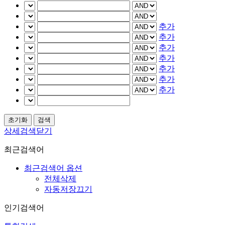
추가
추가
추가
추가
추가
추가
추가
상세검색닫기
최근검색어
최근검색어 옵션
전체삭제
자동저장끄기
인기검색어