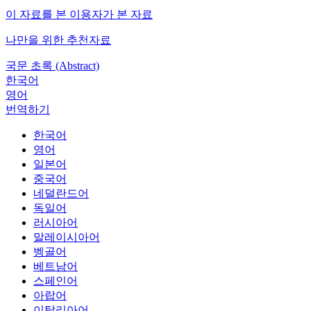
이 자료를 본 이용자가 본 자료
나만을 위한 추천자료
국문 초록 (Abstract)
한국어
영어
번역하기
한국어
영어
일본어
중국어
네덜란드어
독일어
러시아어
말레이시아어
벵골어
베트남어
스페인어
아랍어
이탈리아어