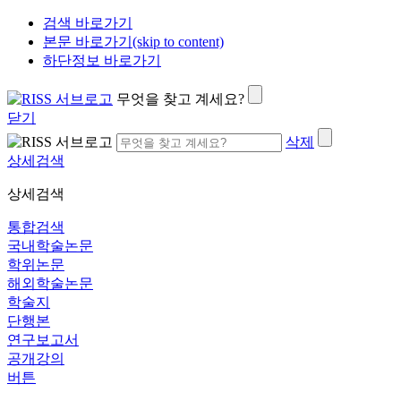
검색 바로가기
본문 바로가기(skip to content)
하단정보 바로가기
무엇을 찾고 계세요?
닫기
삭제
상세검색
상세검색
통합검색
국내학술논문
학위논문
해외학술논문
학술지
단행본
연구보고서
공개강의
버튼