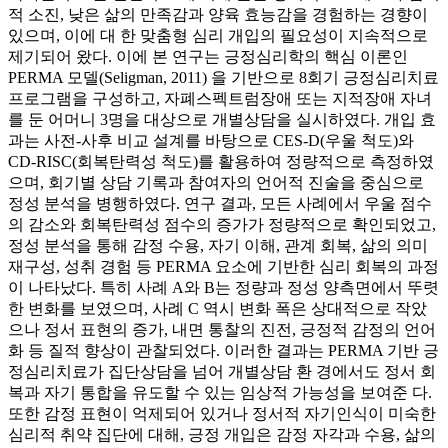
적 소진, 낮은 삶의 만족감과 양육 효능감을 경험하는 경향이
있으며, 이에 대 한 맞춤형 심리 개입의 필요성이 지속적으로
제기되어 왔다. 이에 본 연구는 긍정심리학의 핵심 이론인
PERMA 모델(Seligman, 2011) 을 기반으로 8회기 긍정심리치료
프로그램을 구성하고, 자폐스펙트럼장애 또는 지적장애 자녀
를 둔 어머니 3명을 대상으로 개별상담을 실시하였다. 개입 효
과는 사전-사후 비교 설계를 바탕으로 CES-D(우울 척도)와
CD-RISC(회복탄력성 척도)를 활용하여 정량적으로 측정하였
으며, 회기별 상담 기록과 참여자의 언어적 진술을 중심으로
정성 분석을 병행하였다. 연구 결과, 모든 사례에서 우울 점수
의 감소와 회복탄력성 점수의 증가가 정량적으로 확인되었고,
정성 분석을 통해 감정 수용, 자기 이해, 관계 회복, 삶의 의미
재구성, 성취 경험 등 PERMA 요소에 기반한 심리 회복의 과정
이 나타났다. 특히 사례 A와 B는 정량과 정성 양측면에서 뚜렷
한 변화를 보였으며, 사례 C 역시 변화 폭은 상대적으로 작았
으나 정서 표현의 증가, 내면 통찰의 진전, 긍정적 감정의 언어
화 등 질적 향상이 관찰되었다. 이러한 결과는 PERMA 기반 긍
정심리치료가 집단상담을 넘어 개별상담 환 경에서도 정서 회
복과 자기 통합을 유도할 수 있는 임상적 가능성을 보여준 다.
또한 감정 표현이 억제되어 있거나 정서적 자기인식이 미숙한
심리적 취약 집단에 대해, 긍정 개입은 감정 자각과 수용, 삶의