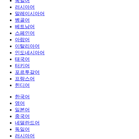
독일어
러시아어
말레이시아어
벵골어
베트남어
스페인어
아랍어
이탈리아어
인도네시아어
태국어
터키어
포르투갈어
프랑스어
힌디어
한국어
영어
일본어
중국어
네덜란드어
독일어
러시아어