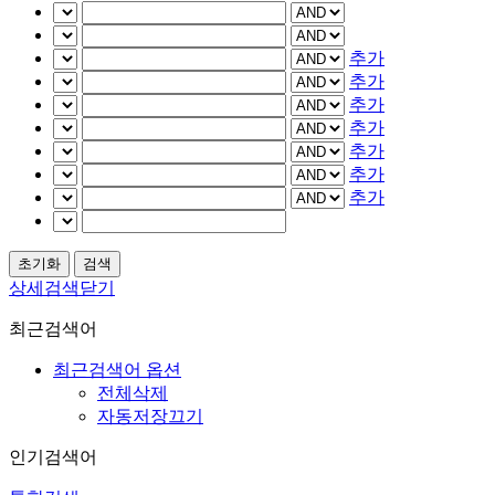
추가
추가
추가
추가
추가
추가
추가
상세검색닫기
최근검색어
최근검색어 옵션
전체삭제
자동저장끄기
인기검색어