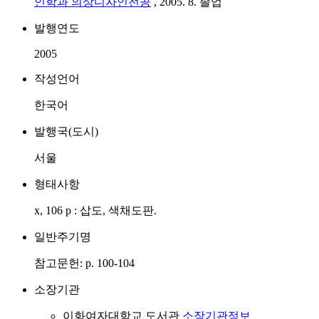
인학과 의상디자인전공
, 2005. 8. 졸업
발행연도
2005
작성언어
한국어
발행국(도시)
서울
형태사항
x, 106 p : 삽도, 색채도판.
일반주기명
참고문헌: p. 100-104
소장기관
이화여자대학교 도서관
소장기관정보