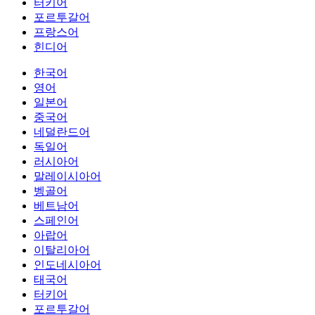
터키어
포르투갈어
프랑스어
힌디어
한국어
영어
일본어
중국어
네덜란드어
독일어
러시아어
말레이시아어
벵골어
베트남어
스페인어
아랍어
이탈리아어
인도네시아어
태국어
터키어
포르투갈어