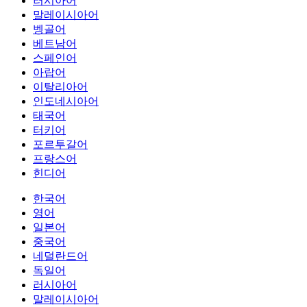
러시아어
말레이시아어
벵골어
베트남어
스페인어
아랍어
이탈리아어
인도네시아어
태국어
터키어
포르투갈어
프랑스어
힌디어
한국어
영어
일본어
중국어
네덜란드어
독일어
러시아어
말레이시아어