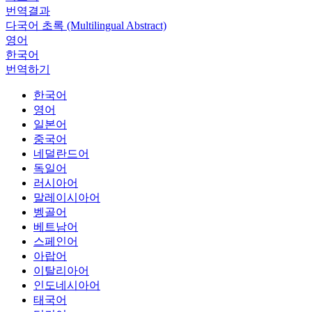
번역결과
다국어 초록 (Multilingual Abstract)
영어
한국어
번역하기
한국어
영어
일본어
중국어
네덜란드어
독일어
러시아어
말레이시아어
벵골어
베트남어
스페인어
아랍어
이탈리아어
인도네시아어
태국어