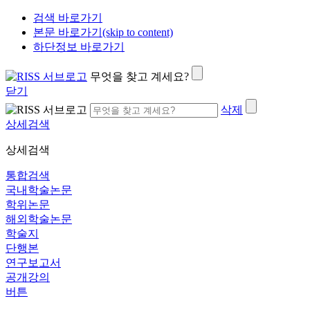
검색 바로가기
본문 바로가기(skip to content)
하단정보 바로가기
무엇을 찾고 계세요?
닫기
삭제
상세검색
상세검색
통합검색
국내학술논문
학위논문
해외학술논문
학술지
단행본
연구보고서
공개강의
버튼