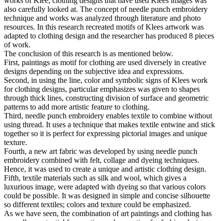
works of Klee, clothing designs that have used Klees images was
also carefully looked at. The concept of needle punch embroidery
technique and works was analyzed through literature and photo
resources. In this research recreated motifs of Klees artwork was
adapted to clothing design and the researcher has produced 8 pieces
of work.
The conclusion of this research is as mentioned below.
First, paintings as motif for clothing are used diversely in creative
designs depending on the subjective idea and expressions.
Second, in using the line, color and symbolic signs of Klees work
for clothing designs, particular emphasizes was given to shapes
through thick lines, constructing division of surface and geometric
patterns to add more artistic feature to clothing.
Third, needle punch embroidery enables textile to combine without
using thread. It uses a technique that makes textile entwine and stick
together so it is perfect for expressing pictorial images and unique
texture.
Fourth, a new art fabric was developed by using needle punch
embroidery combined with felt, collage and dyeing techniques.
Hence, it was used to create a unique and artistic clothing design.
Fifth, textile materials such as silk and wool, which gives a
luxurious image, were adapted with dyeing so that various colors
could be possible. It was designed in simple and concise silhouette
so different textiles; colors and texture could be emphasized.
As we have seen, the combination of art paintings and clothing has