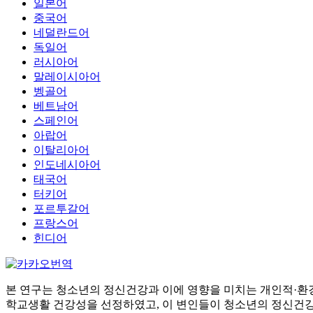
일본어
중국어
네덜란드어
독일어
러시아어
말레이시아어
벵골어
베트남어
스페인어
아랍어
이탈리아어
인도네시아어
태국어
터키어
포르투갈어
프랑스어
힌디어
본 연구는 청소년의 정신건강과 이에 영향을 미치는 개인적·환
학교생활 건강성을 선정하였고, 이 변인들이 청소년의 정신건