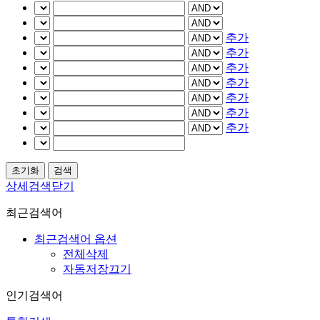
추가
추가
추가
추가
추가
추가
추가
상세검색닫기
최근검색어
최근검색어 옵션
전체삭제
자동저장끄기
인기검색어