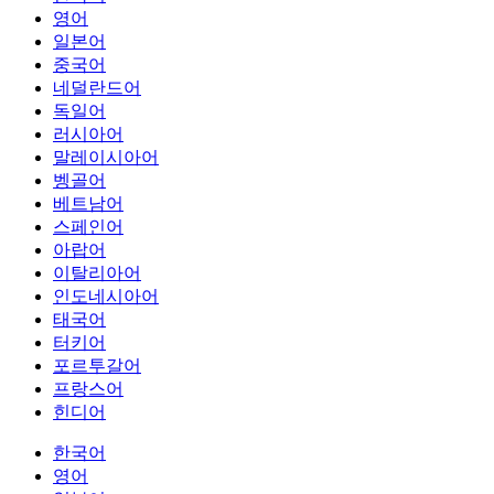
영어
일본어
중국어
네덜란드어
독일어
러시아어
말레이시아어
벵골어
베트남어
스페인어
아랍어
이탈리아어
인도네시아어
태국어
터키어
포르투갈어
프랑스어
힌디어
한국어
영어