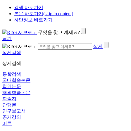
검색 바로가기
본문 바로가기(skip to content)
하단정보 바로가기
무엇을 찾고 계세요?
닫기
삭제
상세검색
상세검색
통합검색
국내학술논문
학위논문
해외학술논문
학술지
단행본
연구보고서
공개강의
버튼