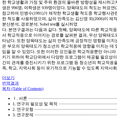
한 학교생활과 가정 및 주위 환경의 올바른 방향성을 제시하고자
생은 996명, 여학생은 939명이었다. 양육태도의 척도는 허묘연
참고하여 민병수(1991)가 제작한 학교생활 척도중 학교행사관
한 척도를 사용하였으며, 삶의 만족도는 김신영 외(2006)이 제작
분산분석, 경로분석, Sobel test를 실시하였
다. 본연구결과는 다음과 같다. 첫째, 양육태도에 따른 학교적응
서 학교적응으로 이어지는 경로를 살펴본 결과, 우선 양육태도
타났다. 또한 양육태도는 삶의 만족도에 긍정적인 영향을 미치
은 부모의 양육태도가 청소년의 학교적응에 영향을 미치는 데 있
임을 알 수 있었다. 또한 이러한 요인들은 학교적응뿐만 아니라
키기 위하여 학교단위에서 다양한 프로그램이 제공될 필요성이 
간의 관계를 증진시키기 위한 프로그램 등 청소년의 학교적응을
족, 학교, 지역사회 등이 유기적으로 기능할 수 있도록 지역사
더보기
번역결과
목차 (Table of Contents)
Ⅰ. 서론 ·····································································
1. 연구의 필요성 및 목적 ··············································
2. 연구모형 ································································
3. 연구문제 ································································