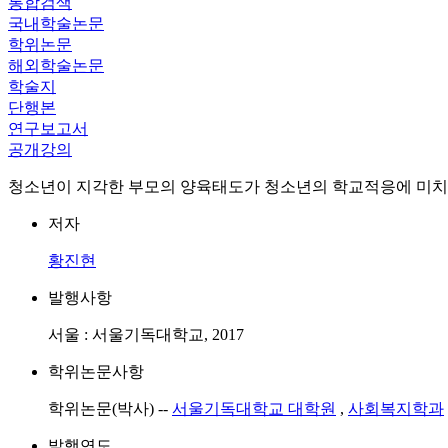
통합검색
국내학술논문
학위논문
해외학술논문
학술지
단행본
연구보고서
공개강의
청소년이 지각한 부모의 양육태도가 청소년의 학교적응에 미치는
저자
황진현
발행사항
서울 : 서울기독대학교, 2017
학위논문사항
학위논문(박사) --
서울기독대학교 대학원
,
사회복지학과
발행연도