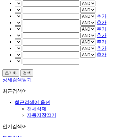
추가
추가
추가
추가
추가
추가
추가
상세검색닫기
최근검색어
최근검색어 옵션
전체삭제
자동저장끄기
인기검색어