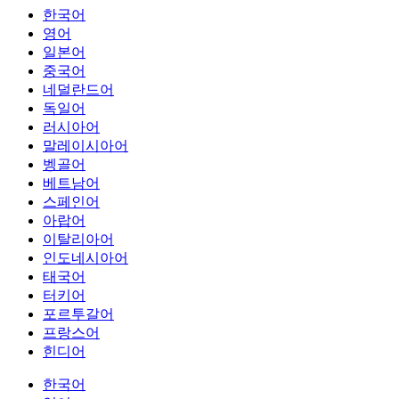
한국어
영어
일본어
중국어
네덜란드어
독일어
러시아어
말레이시아어
벵골어
베트남어
스페인어
아랍어
이탈리아어
인도네시아어
태국어
터키어
포르투갈어
프랑스어
힌디어
한국어