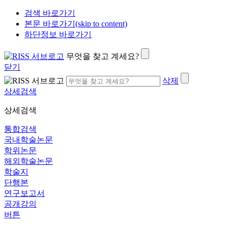
검색 바로가기
본문 바로가기(skip to content)
하단정보 바로가기
무엇을 찾고 계세요?
닫기
삭제
상세검색
상세검색
통합검색
국내학술논문
학위논문
해외학술논문
학술지
단행본
연구보고서
공개강의
버튼