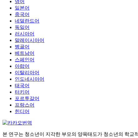
영어
일본어
중국어
네덜란드어
독일어
러시아어
말레이시아어
벵골어
베트남어
스페인어
아랍어
이탈리아어
인도네시아어
태국어
터키어
포르투갈어
프랑스어
힌디어
본 연구는 청소년이 지각한 부모의 양육태도가 청소년의 학교적