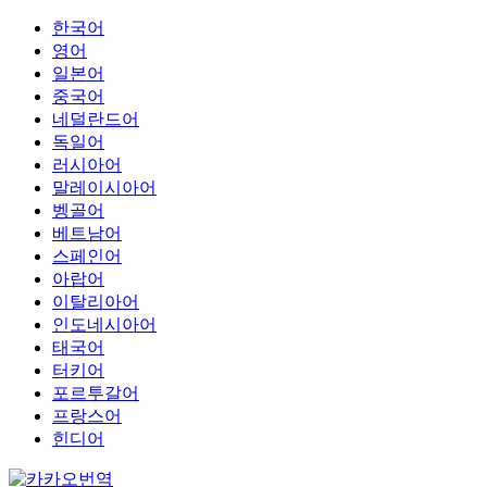
한국어
영어
일본어
중국어
네덜란드어
독일어
러시아어
말레이시아어
벵골어
베트남어
스페인어
아랍어
이탈리아어
인도네시아어
태국어
터키어
포르투갈어
프랑스어
힌디어