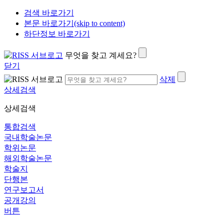
검색 바로가기
본문 바로가기(skip to content)
하단정보 바로가기
무엇을 찾고 계세요?
닫기
삭제
상세검색
상세검색
통합검색
국내학술논문
학위논문
해외학술논문
학술지
단행본
연구보고서
공개강의
버튼