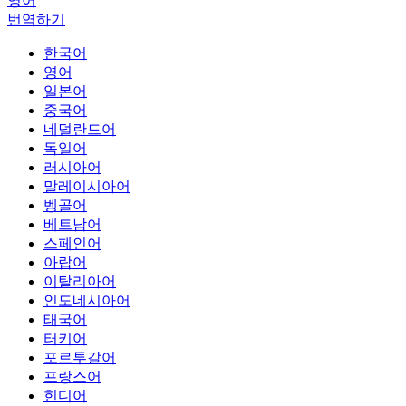
영어
번역하기
한국어
영어
일본어
중국어
네덜란드어
독일어
러시아어
말레이시아어
벵골어
베트남어
스페인어
아랍어
이탈리아어
인도네시아어
태국어
터키어
포르투갈어
프랑스어
힌디어