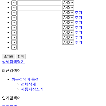
추가
추가
추가
추가
추가
추가
추가
상세검색닫기
최근검색어
최근검색어 옵션
전체삭제
자동저장끄기
인기검색어