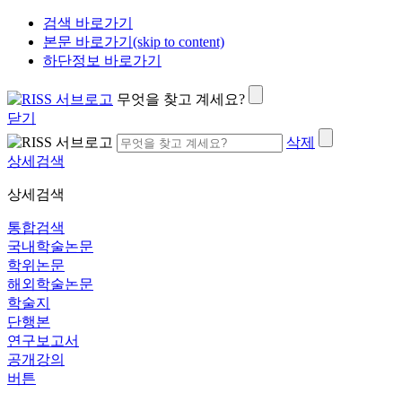
검색 바로가기
본문 바로가기(skip to content)
하단정보 바로가기
무엇을 찾고 계세요?
닫기
삭제
상세검색
상세검색
통합검색
국내학술논문
학위논문
해외학술논문
학술지
단행본
연구보고서
공개강의
버튼