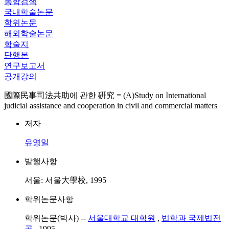
통합검색
국내학술논문
학위논문
해외학술논문
학술지
단행본
연구보고서
공개강의
國際民事司法共助에 관한 硏究 = (A)Study on International
judicial assistance and cooperation in civil and commercial matters
저자
유영일
발행사항
서울: 서울大學校, 1995
학위논문사항
학위논문(박사) --
서울대학교 대학원
,
법학과 국제법전
공
, 1995