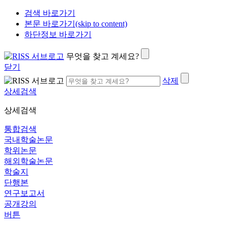
검색 바로가기
본문 바로가기(skip to content)
하단정보 바로가기
무엇을 찾고 계세요?
닫기
삭제
상세검색
상세검색
통합검색
국내학술논문
학위논문
해외학술논문
학술지
단행본
연구보고서
공개강의
버튼