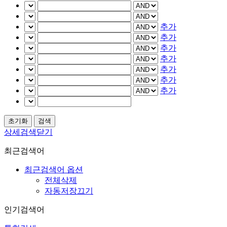
추가
추가
추가
추가
추가
추가
추가
상세검색닫기
최근검색어
최근검색어 옵션
전체삭제
자동저장끄기
인기검색어