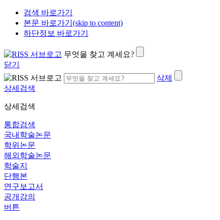
검색 바로가기
본문 바로가기(skip to content)
하단정보 바로가기
무엇을 찾고 계세요?
닫기
삭제
상세검색
상세검색
통합검색
국내학술논문
학위논문
해외학술논문
학술지
단행본
연구보고서
공개강의
버튼