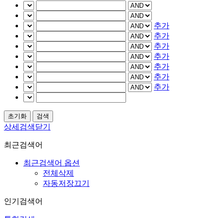
추가
추가
추가
추가
추가
추가
추가
상세검색닫기
최근검색어
최근검색어 옵션
전체삭제
자동저장끄기
인기검색어