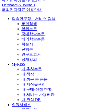
해외전자정보서비스 검색
Databases & Journals
해외전자자료 이용안내
학술연구정보서비스 검색
통합검색
학위논문
국내학술논문
해외학술논문
학술지
단행본
연구보고서
공개강의
MyRISS
내 추천논문
내 책장
내 최근 본 논문
내 저작물관리
내 구매·신청 현황
내 서비스 사용권한
내 관심 DB
회원서비스