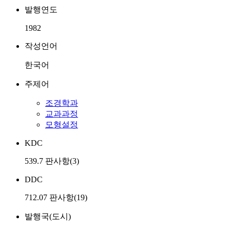
발행연도
1982
작성언어
한국어
주제어
조경학과
교과과정
모형설정
KDC
539.7 판사항(3)
DDC
712.07 판사항(19)
발행국(도시)