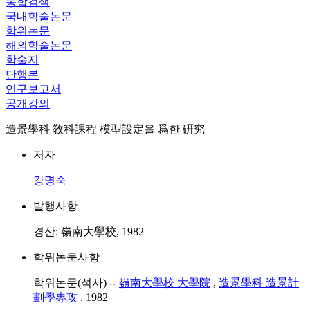
통합검색
국내학술논문
학위논문
해외학술논문
학술지
단행본
연구보고서
공개강의
造景學科 敎科課程 模型設定을 爲한 硏究
저자
강명숙
발행사항
경산: 嶺南大學校, 1982
학위논문사항
학위논문(석사) --
嶺南大學校 大學院
,
造景學科 造景計
劃學專攻
, 1982