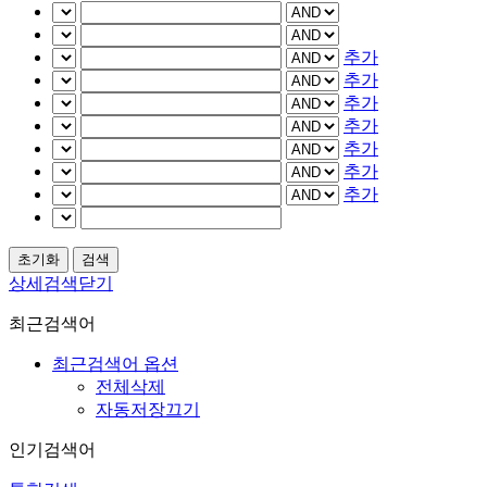
추가
추가
추가
추가
추가
추가
추가
상세검색닫기
최근검색어
최근검색어 옵션
전체삭제
자동저장끄기
인기검색어