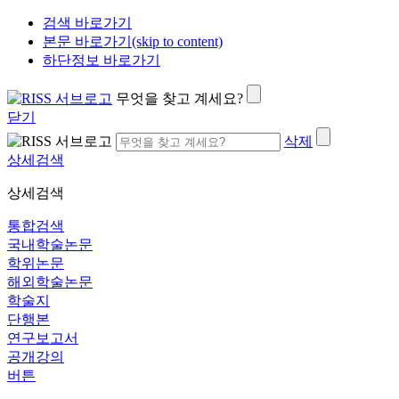
검색 바로가기
본문 바로가기(skip to content)
하단정보 바로가기
무엇을 찾고 계세요?
닫기
삭제
상세검색
상세검색
통합검색
국내학술논문
학위논문
해외학술논문
학술지
단행본
연구보고서
공개강의
버튼