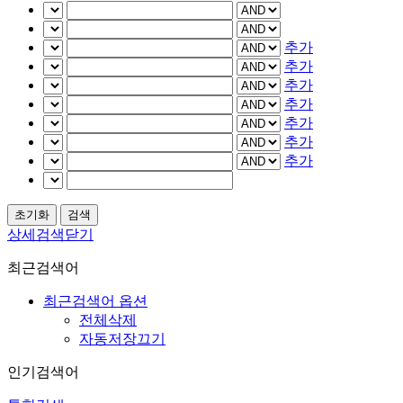
추가
추가
추가
추가
추가
추가
추가
상세검색닫기
최근검색어
최근검색어 옵션
전체삭제
자동저장끄기
인기검색어