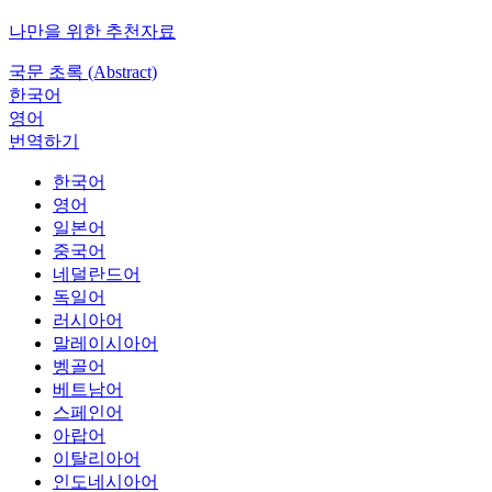
나만을 위한 추천자료
국문 초록 (Abstract)
한국어
영어
번역하기
한국어
영어
일본어
중국어
네덜란드어
독일어
러시아어
말레이시아어
벵골어
베트남어
스페인어
아랍어
이탈리아어
인도네시아어