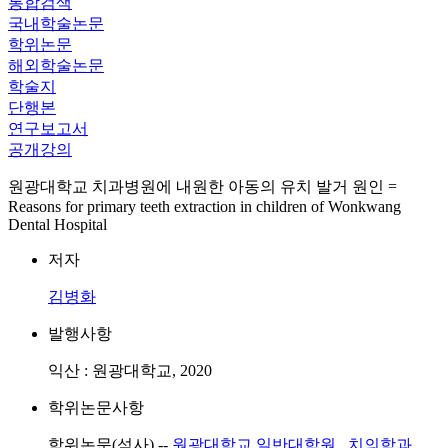
통합검색
국내학술논문
학위논문
해외학술논문
학술지
단행본
연구보고서
공개강의
원광대학교 치과병원에 내원한 아동의 유치 발거 원인 =
Reasons for primary teeth extraction in children of Wonkwang
Dental Hospital
저자
김병화
발행사항
익산 : 원광대학교, 2020
학위논문사항
학위논문(석사) --
원광대학교 일반대학원
,
치의학과
,