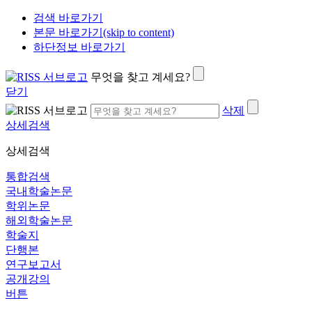
검색 바로가기
본문 바로가기(skip to content)
하단정보 바로가기
무엇을 찾고 계세요?
닫기
삭제
상세검색
상세검색
통합검색
국내학술논문
학위논문
해외학술논문
학술지
단행본
연구보고서
공개강의
버튼