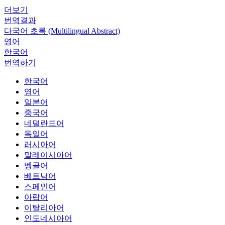
더보기
번역결과
다국어 초록 (Multilingual Abstract)
영어
한국어
번역하기
한국어
영어
일본어
중국어
네덜란드어
독일어
러시아어
말레이시아어
벵골어
베트남어
스페인어
아랍어
이탈리아어
인도네시아어