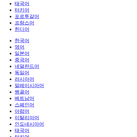
태국어
터키어
포르투갈어
프랑스어
힌디어
한국어
영어
일본어
중국어
네덜란드어
독일어
러시아어
말레이시아어
벵골어
베트남어
스페인어
아랍어
이탈리아어
인도네시아어
태국어
터키어