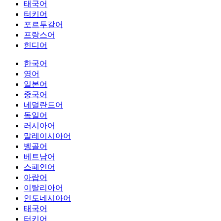
태국어
터키어
포르투갈어
프랑스어
힌디어
한국어
영어
일본어
중국어
네덜란드어
독일어
러시아어
말레이시아어
벵골어
베트남어
스페인어
아랍어
이탈리아어
인도네시아어
태국어
터키어